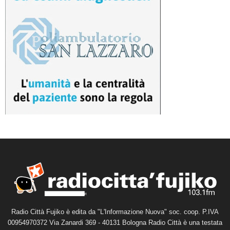
Radio Città Fujiko è edita da "L'Informazione Nuova" soc. coop. P.IVA
00954970372 Via Zanardi 369 - 40131 Bologna Radio Città è una testata