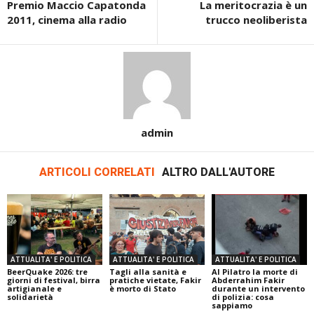
Premio Maccio Capatonda
La meritocrazia è un
2011, cinema alla radio
trucco neoliberista
admin
ARTICOLI CORRELATI
ALTRO DALL'AUTORE
ATTUALITA' E POLITICA
ATTUALITA' E POLITICA
ATTUALITA' E POLITICA
BeerQuake 2026: tre
Tagli alla sanità e
Al Pilatro la morte di
giorni di festival, birra
pratiche vietate, Fakir
Abderrahim Fakir
artigianale e
è morto di Stato
durante un intervento
solidarietà
di polizia: cosa
sappiamo