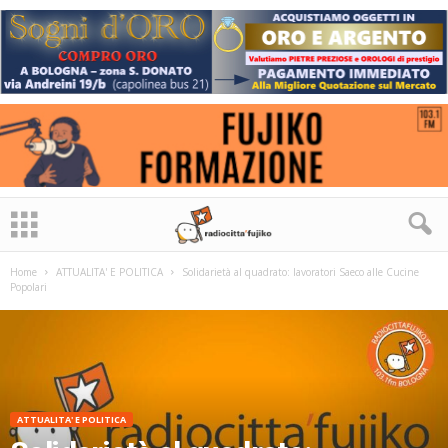
Home
ATTUALITA' E POLITICA
Solidarietà al quadrato: lavoratori Saeco alle Cucine
Popolari
ATTUALITA' E POLITICA