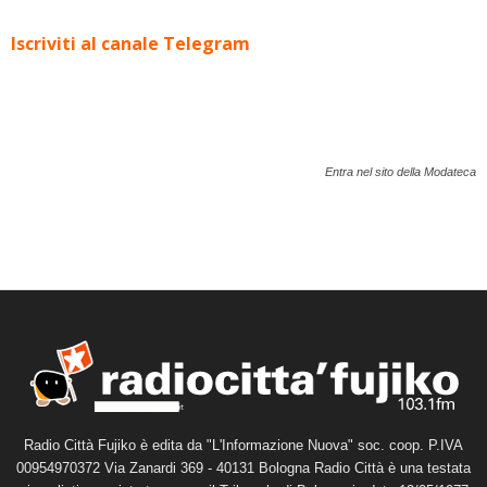
Iscriviti al canale Telegram
Entra nel sito della Modateca
Radio Città Fujiko è edita da "L'Informazione Nuova" soc. coop. P.IVA
00954970372 Via Zanardi 369 - 40131 Bologna Radio Città è una testata