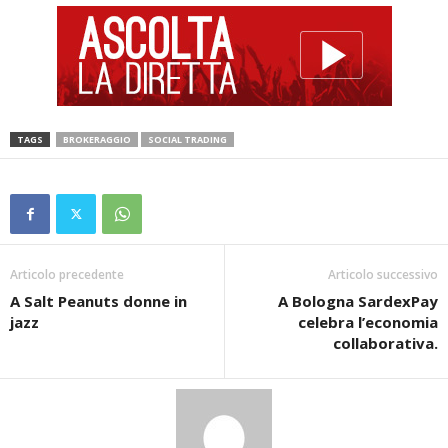
TAGS
BROKERAGGIO
SOCIAL TRADING
Articolo precedente
Articolo successivo
A Salt Peanuts donne in
A Bologna SardexPay
jazz
celebra l’economia
collaborativa.