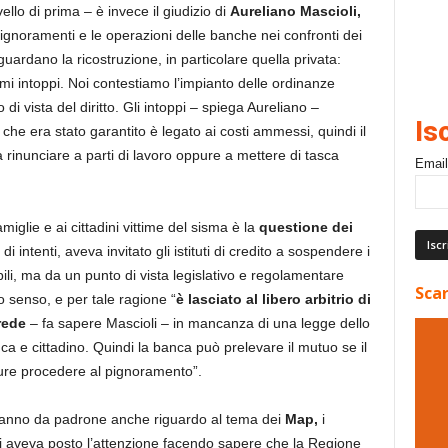
vello di prima – è invece il giudizio di
Aureliano Mascioli,
ignoramenti e le operazioni delle banche nei confronti dei
iguardano la ricostruzione, in particolare quella privata:
simi intoppi. Noi contestiamo l’impianto delle ordinanze
di vista del diritto. Gli intoppi – spiega Aureliano –
Is
 che era stato garantito è legato ai costi ammessi, quindi il
 a rinunciare a parti di lavoro oppure a mettere di tasca
Email
iglie e ai cittadini vittime del sisma è la
questione dei
i intenti, aveva invitato gli istituti di credito a sospendere i
bili, ma da un punto di vista legislativo e regolamentare
Scar
o senso, e per tale ragione “
è lasciato al libero arbitrio di
rede
– fa sapere Mascioli – in mancanza di una legge dello
nca e cittadino. Quindi la banca può prelevare il mutuo se il
pure procedere al pignoramento”.
 fanno da padrone anche riguardo al tema dei
Map,
i
ni aveva posto l’attenzione facendo sapere che la Regione