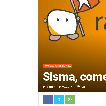
ATTUALITA' E POLITICA
Sisma, come 
Di
admin
-
14/09/2019
121