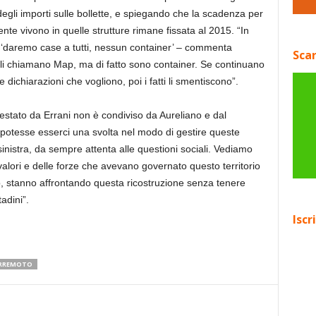
gli importi sulle bollette, e spiegando che la scadenza per
nte vivono in quelle strutture rimane fissata al 2015. “In
 ‘daremo case a tutti, nessun container’ – commenta
Scar
li chiamano Map, ma di fatto sono container. Se continuano
dichiarazioni che vogliono, poi i fatti li smentiscono”.
stato da Errani non è condiviso da Aureliano e dal
 potesse esserci una svolta nel modo di gestire queste
 sinistra, da sempre attenta alle questioni sociali. Vediamo
valori e delle forze che avevano governato questo territorio
, stanno affrontando questa ricostruzione senza tenere
tadini”.
Iscr
RREMOTO