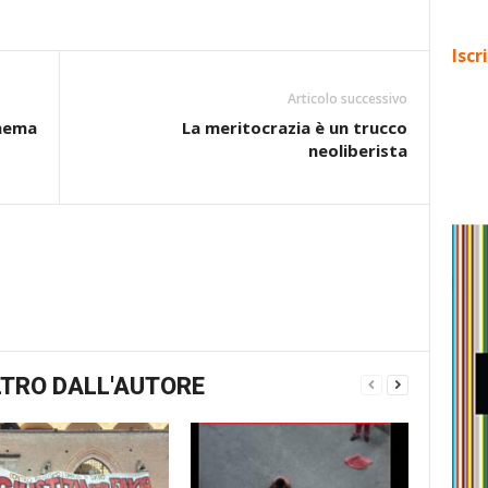
Iscr
Articolo successivo
inema
La meritocrazia è un trucco
neoliberista
TRO DALL'AUTORE