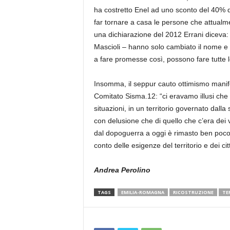
ha costretto Enel ad uno sconto del 40% de
far tornare a casa le persone che attualme
una dichiarazione del 2012 Errani diceva:
Mascioli – hanno solo cambiato il nome e 
a fare promesse così, possono fare tutte le 
Insomma, il seppur cauto ottimismo manife
Comitato Sisma.12: “ci eravamo illusi che
situazioni, in un territorio governato dalla
con delusione che di quello che c’era dei 
dal dopoguerra a oggi è rimasto ben poco
conto delle esigenze del territorio e dei cit
Andrea Perolino
TAGS
EMILIA-ROMAGNA
RICOSTRUZIONE
TE