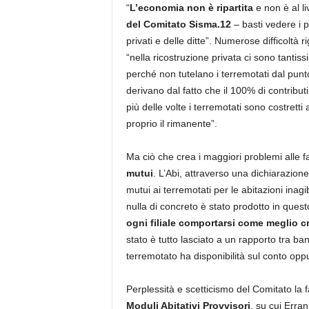
“
L’economia non è ripartita
e non è al li
del Comitato Sisma.12
– basti vedere i p
privati e delle ditte”. Numerose difficoltà r
“nella ricostruzione privata ci sono tantis
perché non tutelano i terremotati dal punto 
derivano dal fatto che il 100% di contributi
più delle volte i terremotati sono costretti
proprio il rimanente”.
Ma ciò che crea i maggiori problemi alle fam
mutui
. L’Abi, attraverso una dichiarazione d
mutui ai terremotati per le abitazioni inagi
nulla di concreto è stato prodotto in quest
ogni filiale comportarsi come meglio c
stato è tutto lasciato a un rapporto tra ba
terremotato ha disponibilità sul conto op
Perplessità e scetticismo del Comitato la
Moduli Abitativi Provvisori
, su cui Erra