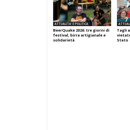
ATTUALITA' E POLITICA
ATTUALI
BeerQuake 2026: tre giorni di
Tagli a
festival, birra artigianale e
vietate
solidarietà
Stato