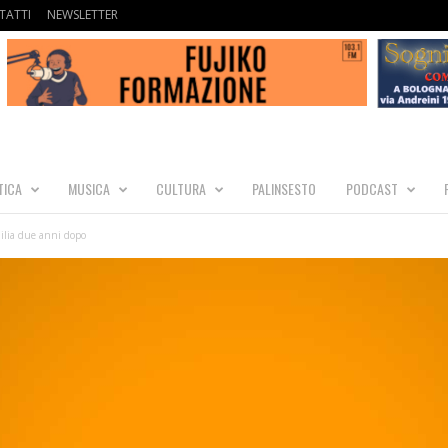
TATTI
NEWSLETTER
TICA
MUSICA
CULTURA
PALINSESTO
PODCAST
milia due anni dopo