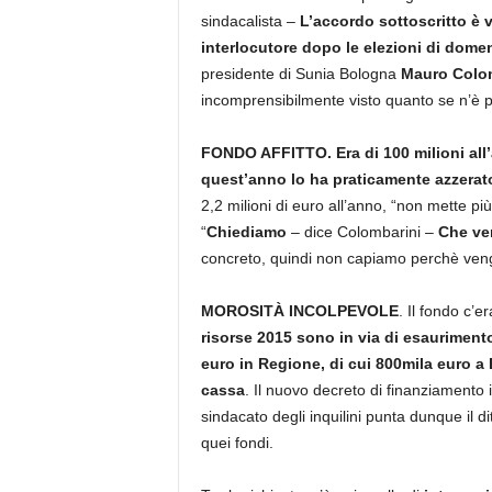
sindacalista –
L’accordo sottoscritto è v
interlocutore dopo le elezioni di dome
presidente di Sunia Bologna
Mauro Colo
incomprensibilmente visto quanto se n’è p
FONDO AFFITTO. Era di 100 milioni all’a
quest’anno lo ha praticamente azzerat
2,2 milioni di euro all’anno, “non mette pi
“
Chiediamo
– dice Colombarini –
Che ven
concreto, quindi non capiamo perchè veng
MOROSITÀ INCOLPEVOLE
. Il fondo c’
risorse 2015 sono in via di esauriment
euro in Regione, di cui 800mila euro a
cassa
. Il nuovo decreto di finanziamento in
sindacato degli inquilini punta dunque il d
quei fondi.