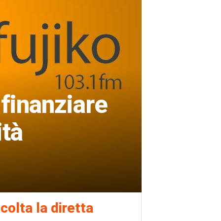
 finanziare
ità
colta la diretta