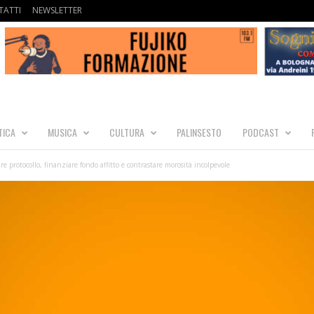
ATTI
NEWSLETTER
TICA
MUSICA
CULTURA
PALINSESTO
PODCAST
are protocollo, finanziare fondo affitto e contrastare morosità incolpevole