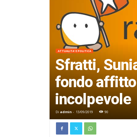
ATTUALITA' E POLITICA
Sfratti, Suni
fondo affitt
incolpevole
Di
admin
-
13/09/2019
90