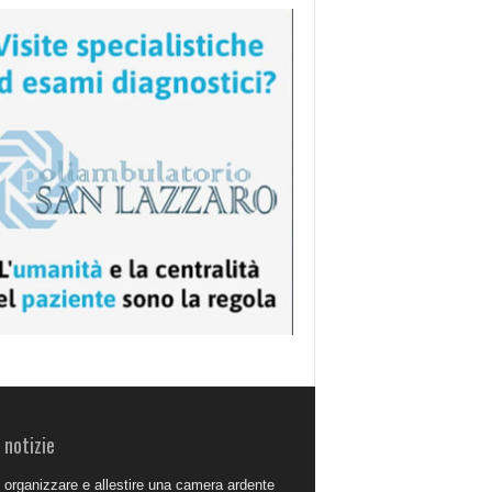
 notizie
organizzare e allestire una camera ardente