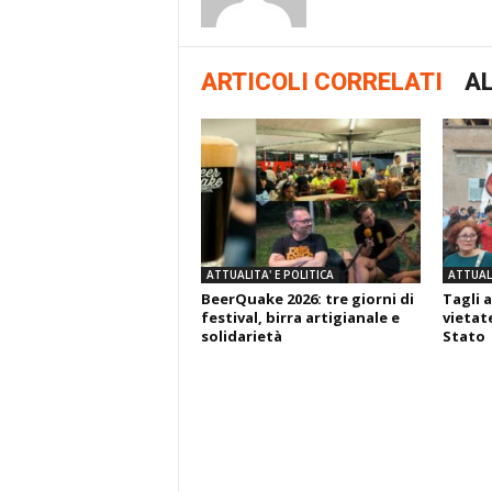
ARTICOLI CORRELATI
AL
ATTUALITA' E POLITICA
ATTUALI
BeerQuake 2026: tre giorni di
Tagli a
festival, birra artigianale e
vietate
solidarietà
Stato