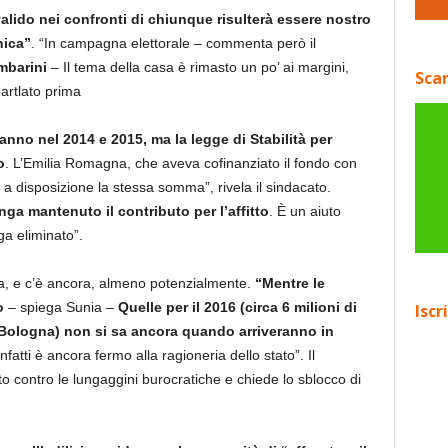
alido nei confronti di chiunque risulterà essere nostro
nica”
. “In campagna elettorale – commenta però il
mbarini
– Il tema della casa è rimasto un po’ ai margini,
Scar
artlato prima
nno nel 2014 e 2015, ma la legge di Stabilità per
o
. L’Emilia Romagna, che aveva cofinanziato il fondo con
ù a disposizione la stessa somma”, rivela il sindacato.
ga mantenuto il contributo per l’affitto
. È un aiuto
a eliminato”.
era, e c’è ancora, almeno potenzialmente.
“Mentre le
o
– spiega Sunia –
Quelle per il 2016 (circa 6 milioni di
Iscr
 Bologna) non si sa ancora quando arriveranno in
fatti è ancora fermo alla ragioneria dello stato”. Il
ito contro le lungaggini burocratiche e chiede lo sblocco di