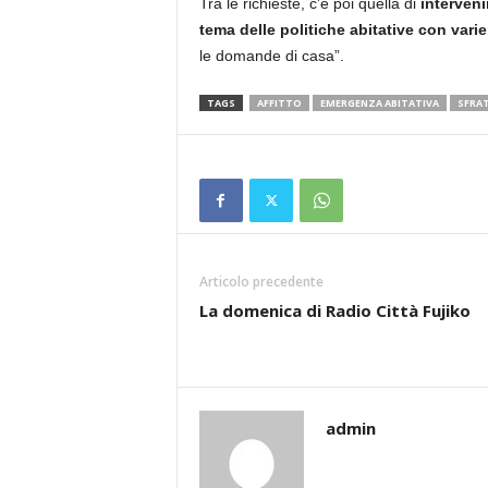
Tra le richieste, c’è poi quella di
interveni
tema delle politiche abitative con vari
le domande di casa”.
TAGS
AFFITTO
EMERGENZA ABITATIVA
SFRA
Articolo precedente
La domenica di Radio Città Fujiko
admin