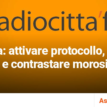
a: attivare protocollo,
o e contrastare moros
As