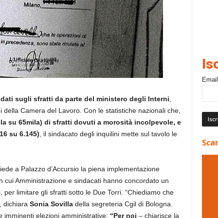
Is
Email
ati sugli sfratti da parte del ministero degli Interni
,
lini della Camera del Lavoro. Con le statistiche nazionali che,
la su 65mila) di sfratti dovuti a morosità incolpevole, e
16 su 6.145)
, il sindacato degli inquilini mette sul tavolo le
Scar
hiede a Palazzo d’Accursio la piena implementazione
on cui Amministrazione e sindacati hanno concordato un
er limitare gli sfratti sotto le Due Torri. “Chiediamo che
, dichiara
Sonia Sovilla
della segreteria Cgil di Bologna.
e imminenti elezioni amministrative:
“Per noi
– chiarisce la