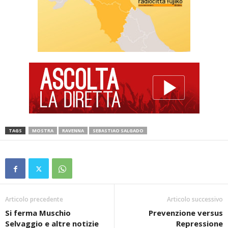
TAGS
MOSTRA
RAVENNA
SEBASTIAO SALGADO
Articolo precedente
Articolo successivo
Si ferma Muschio
Prevenzione versus
Selvaggio e altre notizie
Repressione