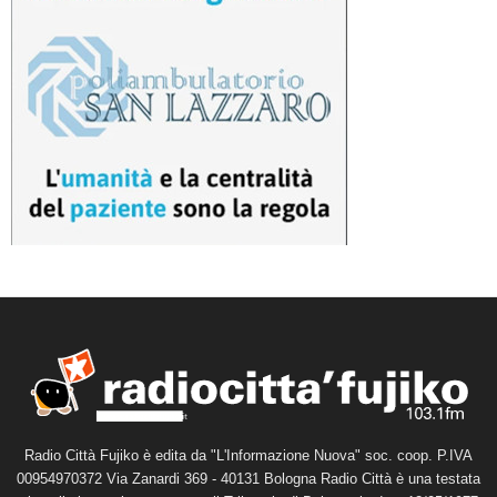
Radio Città Fujiko è edita da "L'Informazione Nuova" soc. coop. P.IVA
00954970372 Via Zanardi 369 - 40131 Bologna Radio Città è una testata