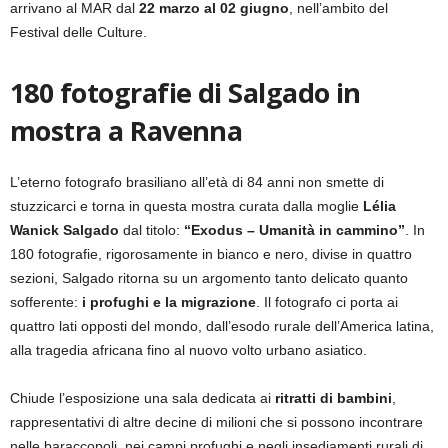
arrivano al MAR dal
22 marzo al 02 giugno
, nell’ambito del
Festival delle Culture.
1
80 fotografie di Salgado in
mostra a Ravenna
L’eterno fotografo brasiliano all’età di 84 anni non smette di
stuzzicarci e torna in questa mostra curata dalla moglie
Lélia
Wanick Salgado
dal titolo:
“Exodus – Umanità in cammino”
. In
180 fotografie, rigorosamente in bianco e nero, divise in quattro
sezioni, Salgado ritorna su un argomento tanto delicato quanto
sofferente:
i profughi e la migrazione
. Il fotografo ci porta ai
quattro lati opposti del mondo, dall’esodo rurale dell’America latina,
alla tragedia africana fino al nuovo volto urbano asiatico.
Chiude l’esposizione una sala dedicata ai
ritratti di bambini
,
rappresentativi di altre decine di milioni che si possono incontrare
nelle baraccopoli, nei campi profughi e negli insediamenti rurali di