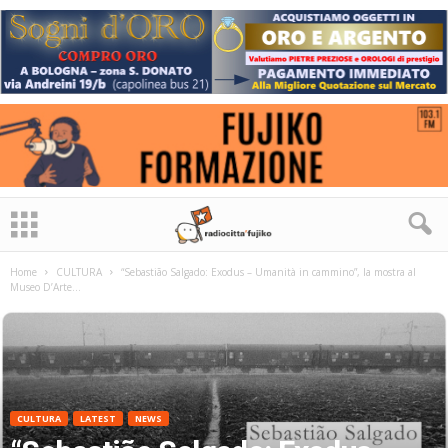
Home
CULTURA
“Sebastião Salgado: Exodus – Umanità in cammino”, la mostra al
Museo D’Arte...
CULTURA
LATEST
NEWS