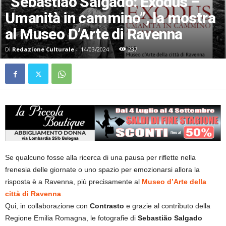
“Sebastião Salgado: Exodus –
Umanità in cammino”, la mostra
al Museo D’Arte di Ravenna
Di
Redazione Culturale
-
14/03/2024
237
Se qualcuno fosse alla ricerca di una pausa per riflette nella
frenesia delle giornate o uno spazio per emozionarsi allora la
risposta è a Ravenna, più precisamente al
Museo d’Arte della
città di Ravenna
.
Qui, in collaborazione con
Contrasto
e grazie al contributo della
Regione Emilia Romagna, le fotografie di
Sebastião Salgado