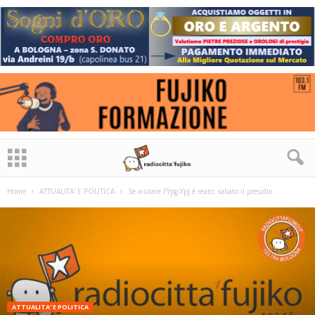
Home
ATTUALITA' E POLITICA
Se aiutare l’Ypg-Ypj è reato: sabato il presidio
ATTUALITA' E POLITICA