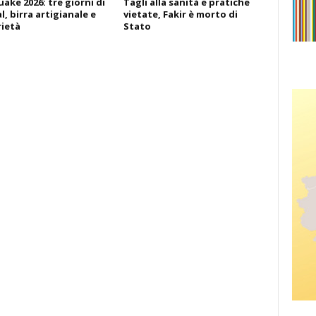
ake 2026: tre giorni di
Tagli alla sanità e pratiche
l, birra artigianale e
vietate, Fakir è morto di
rietà
Stato