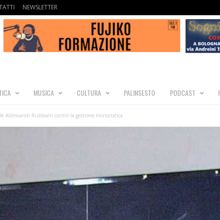
ATTI
NEWSLETTER
TICA
MUSICA
CULTURA
PALINSESTO
PODCAST
alle Aldrovandi Rubbiani contro la gestione monocratica