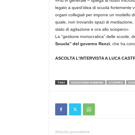
«Più in generale – spiega ai nostri microf
legato a quest’idea di scuola fortemente ver
organi collegiali per imporre un modello d
quale, non trovando spazi di mediazione, c
stato di agitazione e ora allo sciopero».
La “gestione monocratica” delle scuole, del
Scuola” del governo Renzi
, che ha conce
ASCOLTA L’INTERVISTA A LUCA CAST
TAGS
ALDROVANDI RUBBIANI
SCIOPERO
SCU
Articolo precedente