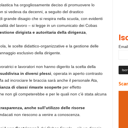
colastica ha orgogliosamente deciso di promuovere lo
non si vedeva da decenni, a seguito del drastico
di grande disagio che si respira nella scuola, con evidenti
ualità del lavoro – si legge in un comunicato dei Cobas
estione dirigista e autoritaria della dirigenza
,
Is
ola, le scelte didattico-organizzative e la gestione delle
Email
nnaggio esclusivo della dirigente.
voratrici e lavoratori non hanno digerito la scelta della
suddivisa in diversi plessi
, operata in aperto contrasto
Ma ad incrociare le braccia sarà anche il personale Ata,
Scar
ianza di classi rimaste scoperte
per effetto
he non gli competerebbe e per le quali non c’è stata alcuna
rasparenza, anche sull’utilizzo delle risorse
sindacati non riescono a venire a conoscenza.