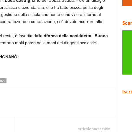
oni
Luca Castrignanò
dei Cobas Scuola – c’è un disagio
ticistica e aziendalista, che ha fatto piazza pulita degli
i gestione della scuola che non è condiviso e intorno al
ontrattazione o conciliazione, si è dovuto ricorrere allo
Scar
 resto, è favorita dalla
riforma della cosiddetta “Buona
ntrato molti poteri nelle mani dei dirigenti scolastici.
RIGNANÒ:
OLA
Iscr
Articolo successivo