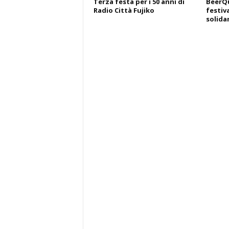
Terza festa per i 50 anni di
BeerQu
Radio Città Fujiko
festiva
solida