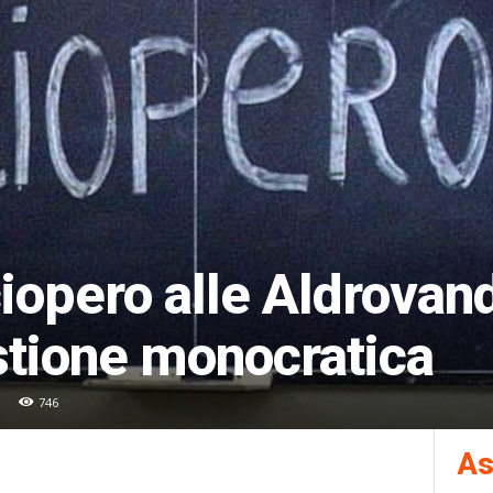
ciopero alle Aldrovan
stione monocratica
746
As