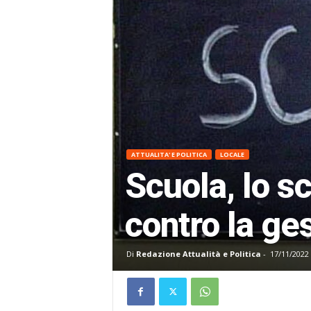
ATTUALITA' E POLITICA
LOCALE
Scuola, lo s
contro la ge
Di
Redazione Attualità e Politica
-
17/11/2022