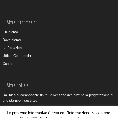
Altre informazioni
Chi siamo
Dove siamo
La Redazione
Ufficio Commerciale
Contatti
Altre notizie
Dall’idea al componente finito: le verifiche decisive nella progettazione di
uno stampo industriale
Belvedere Marittimo e il report ARPACAL 2026 sulla qualità del mare
La presente informativa è resa da L’Informazione Nuova soc.
Come organizzare e allestire una camera ardente per l’ultimo saluto