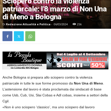
Sciopero contro la violenza
patriarcale: l’8 marzo di Non Una
di Meno a Bologna
Di
Redazione Attualità e Politica
-
06/03/2024
256
Anche Bologna si prepara allo sciopero contro la violenza
patriarcale in tutte le sue forme promosso da
Non Una di Meno
.
L’astensione dal lavoro è stata proclamata dai sindacati di base
come Usb, Cub, Usi, Slai Cobas e Adl cobas, insieme a settori della
Cgil.
«Non è uno sciopero ‘classico’, ma uno sciopero dal lavoro