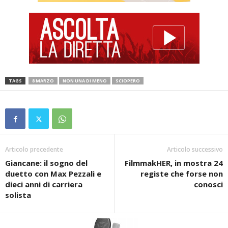
TAGS
8 MARZO
NON UNA DI MENO
SCIOPERO
Articolo precedente
Articolo successivo
Giancane: il sogno del
FilmmakHER, in mostra 24
duetto con Max Pezzali e
registe che forse non
dieci anni di carriera
conosci
solista