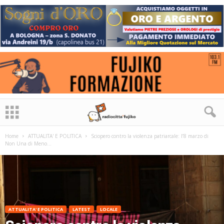
Home
ATTUALITA' E POLITICA
Sciopero contro la violenza patriarcale: l’8 marzo di
Non Una di Meno...
ATTUALITA' E POLITICA
LATEST
LOCALE