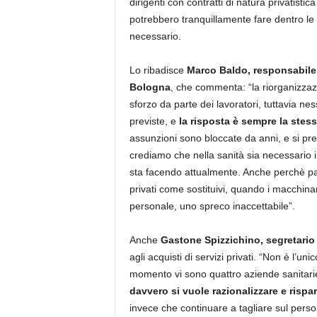
dirigenti con contratti di natura privatist
potrebbero tranquillamente fare dentro le s
necessario.
Lo ribadisce
Marco Baldo, responsabile 
Bologna
, che commenta: “la riorganizzaz
sforzo da parte dei lavoratori, tuttavia nes
previste, e
la risposta è sempre la stes
assunzioni sono bloccate da anni, e si pre
crediamo che nella sanità sia necessario 
sta facendo attualmente. Anche perchè para
privati come sostituivi, quando i macchinar
personale, uno spreco inaccettabile”.
Anche
Gastone Spizzichino, segretario r
agli acquisti di servizi privati. “Non è l’u
momento vi sono quattro aziende sanitarie
davvero si vuole razionalizzare e rispa
invece che continuare a tagliare sul perso