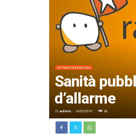
ATTUALITA' E POLITICA
Sanità pubbl
d’allarme
Di
admin
-
14/09/2019
68