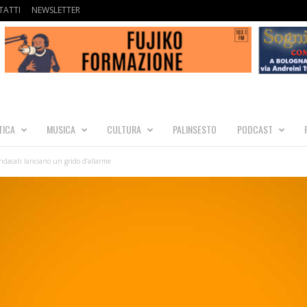
ATTI
NEWSLETTER
TICA
MUSICA
CULTURA
PALINSESTO
PODCAST
indacati lanciano un grido d’allarme