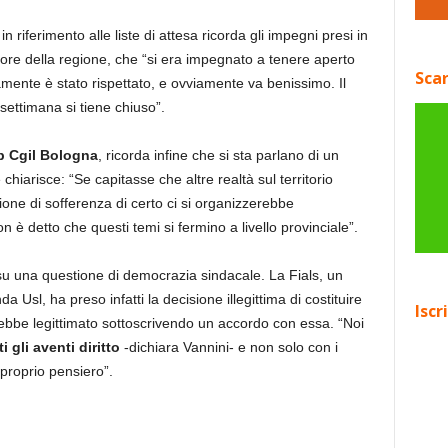
in riferimento alle liste di attesa ricorda gli impegni presi in
ore della regione, che “si era impegnato a tenere aperto
Scar
ente è stato rispettato, e ovviamente va benissimo. Il
settimana si tiene chiuso”.
p Cgil Bologna
, ricorda infine che si sta parlano di un
 chiarisce: “Se capitasse che altre realtà sul territorio
ione di sofferenza di certo ci si organizzerebbe
n è detto che questi temi si fermino a livello provinciale”.
e su una questione di democrazia sindacale. La Fials, un
a Usl, ha preso infatti la decisione illegittima di costituire
Iscr
ebbe legittimato sottoscrivendo un accordo con essa. “Noi
 gli aventi diritto
-dichiara Vannini- e non solo con i
 proprio pensiero”.