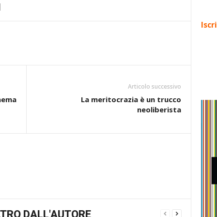
Iscr
Articolo successivo
inema
La meritocrazia è un trucco
neoliberista
TRO DALL'AUTORE