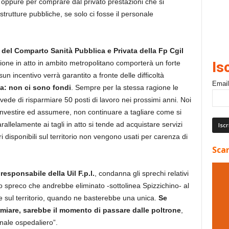
ica oppure per comprare dal privato prestazioni che si
trutture pubbliche, se solo ci fosse il personale
del Comparto Sanità Pubblica e Privata della Fp Cgil
ione in atto in ambito metropolitano comporterà un forte
Is
sun incentivo verrà garantito a fronte delle difficoltà
Email
sa: non ci sono fondi
. Sempre per la stessa ragione le
vede di risparmiare 50 posti di lavoro nei prossimi anni. Noi
investire ed assumere, non continuare a tagliare come si
llelamente ai tagli in atto si tende ad acquistare servizi
i disponibili sul territorio non vengono usati per carenza di
Scar
esponsabile della Uil F.p.l.
, condanna gli sprechi relativi
nico spreco che andrebbe eliminato -sottolinea Spizzichino- al
 sul territorio, quando ne basterebbe una unica.
Se
rmiare, sarebbe il momento di passare dalle poltrone
,
nale ospedaliero”.