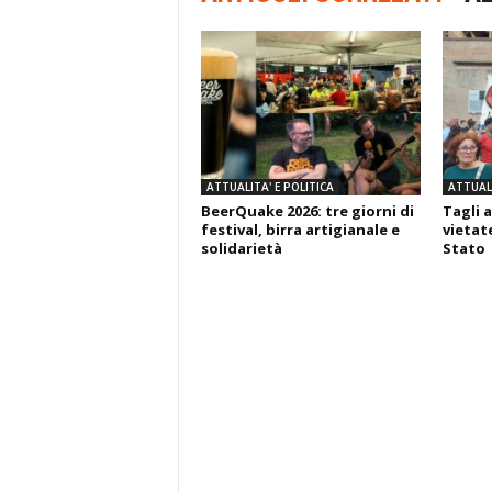
ATTUALITA' E POLITICA
ATTUALI
BeerQuake 2026: tre giorni di
Tagli a
festival, birra artigianale e
vietate
solidarietà
Stato