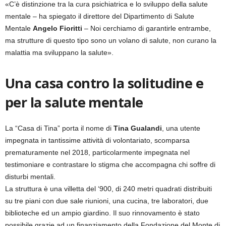
«C’è distinzione tra la cura psichiatrica e lo sviluppo della salute
mentale – ha spiegato il direttore del Dipartimento di Salute
Mentale
Angelo Fioritti
– Noi cerchiamo di garantirle entrambe,
ma strutture di questo tipo sono un volano di salute, non curano la
malattia ma sviluppano la salute».
Una casa contro la solitudine e
per la salute mentale
La “Casa di Tina” porta il nome di
Tina Gualandi
, una utente
impegnata in tantissime attività di volontariato, scomparsa
prematuramente nel 2018, particolarmente impegnata nel
testimoniare e contrastare lo stigma che accompagna chi soffre di
disturbi mentali.
La struttura è una villetta del ‘900, di 240 metri quadrati distribuiti
su tre piani con due sale riunioni, una cucina, tre laboratori, due
biblioteche ed un ampio giardino. Il suo rinnovamento è stato
possibile grazie ad un finanziamento della Fondazione del Monte di