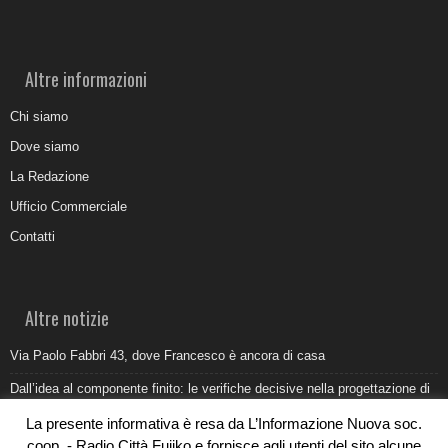
Altre informazioni
Chi siamo
Dove siamo
La Redazione
Ufficio Commerciale
Contatti
Altre notizie
Via Paolo Fabbri 43, dove Francesco è ancora di casa
Dall’idea al componente finito: le verifiche decisive nella progettazione di
uno stampo industriale
La presente informativa è resa da L’Informazione Nuova soc.
Belvedere Marittimo e il report ARPACAL 2026 sulla qualità del mare
coop. - Radio Città Fujiko e fornisce agli utenti del sito alcune