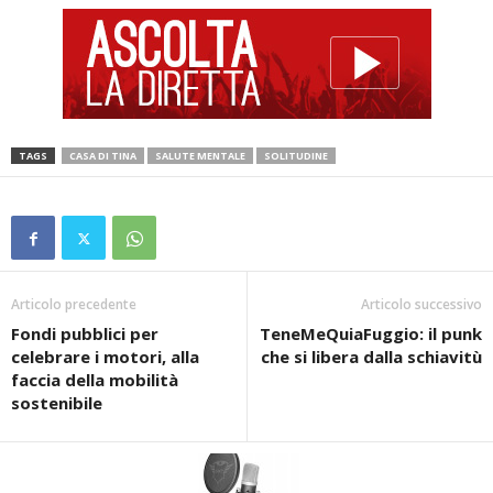
TAGS
CASA DI TINA
SALUTE MENTALE
SOLITUDINE
Articolo precedente
Articolo successivo
Fondi pubblici per
TeneMeQuiaFuggio: il punk
celebrare i motori, alla
che si libera dalla schiavitù
faccia della mobilità
sostenibile