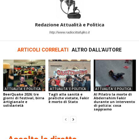
Redazione Attualità e Politica
http://www.radiocittafujiko.it
ARTICOLI CORRELATI
ALTRO DALL'AUTORE
ATTUALITA' E POLITICA
ATTUALITA' E POLITICA
ATTUALITA' E POLITICA
BeerQuake 2026: tre
Tagli alla sanità e
Al Pilatro la morte di
giorni di festival, birra
pratiche vietate, Fakir
Abderrahim Fakir
artigianale e
è morto di Stato
durante un intervento
solidarietà
di polizia: cosa
sappiamo