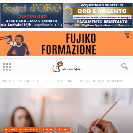
Home
ATTUALITA' E POLITICA
Salute mentale, la necessità dello psicologo di base
ATTUALITA' E POLITICA
ITALIA
LOCALE