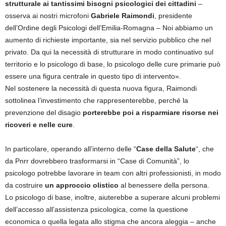
strutturale ai tantissimi bisogni psicologici dei cittadini
–
osserva ai nostri microfoni
Gabriele Raimondi
, presidente
dell’Ordine degli Psicologi dell’Emilia-Romagna – Noi abbiamo un
aumento di richieste importante, sia nel servizio pubblico che nel
privato. Da qui la necessità di strutturare in modo continuativo sul
territorio e lo psicologo di base, lo psicologo delle cure primarie può
essere una figura centrale in questo tipo di intervento».
Nel sostenere la necessità di questa nuova figura, Raimondi
sottolinea l’investimento che rappresenterebbe, perché la
prevenzione del disagio
porterebbe poi a risparmiare risorse nei
ricoveri e nelle cure
.
In particolare, operando all’interno delle “
Case della Salute
“, che
da Pnrr dovrebbero trasformarsi in “Case di Comunità”, lo
psicologo potrebbe lavorare in team con altri professionisti, in modo
da costruire
un approccio olistico
al benessere della persona.
Lo psicologo di base, inoltre, aiuterebbe a superare alcuni problemi
dell’accesso all’assistenza psicologica, come la questione
economica o quella legata allo stigma che ancora aleggia – anche