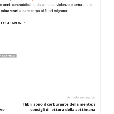
e anni, contraddistinto da continue violenze e torture, e le
i minorenni
a dare corpo ai flussi migratori.
O SCHIAVONE:
 BALCANICA
Articolo successivo
I libri sono il carburante della mente: i
eve
consigli di lettura della settimana