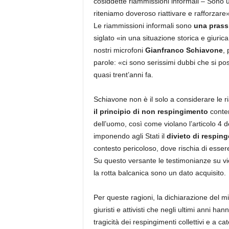
cosiddette riammissioni informali – Sono
riteniamo doveroso riattivare e rafforzare
Le riammissioni informali sono
una prass
siglato «in una situazione storica e giuric
nostri microfoni
Gianfranco Schiavone
, 
parole: «ci sono serissimi dubbi che si po
quasi trent’anni fa.
Schiavone non è il solo a considerare le r
il principio di non respingimento
conten
dell’uomo, così come violano l’articolo 4 d
imponendo agli Stati il
divieto di resping
contesto pericoloso, dove rischia di esser
Su questo versante le testimonianze su vio
la rotta balcanica sono un dato acquisito.
Per queste ragioni, la dichiarazione del mi
giuristi e attivisti che negli ultimi anni ha
tragicità dei respingimenti collettivi e a 