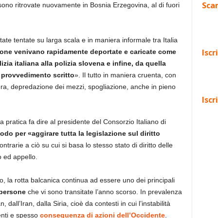
Scar
sono ritrovate nuovamente in Bosnia Erzegovina, al di fuori
te tentate su larga scala e in maniera informale tra Italia
Iscr
one venivano rapidamente deportate e caricate come
izia italiana alla polizia slovena e infine, da quella
n provvedimento scritto
». Il tutto in maniera cruenta, con
rtura, depredazione dei mezzi, spogliazione, anche in pieno
Iscr
la pratica fa dire al presidente del Consorzio Italiano di
do per «aggirare tutta la legislazione sul diritto
rarie a ciò su cui si basa lo stesso stato di diritto delle
o ed appello.
po, la rotta balcanica continua ad essere uno dei principali
 persone
che vi sono transitate l’anno scorso. In prevalenza
all’Iran, dalla Siria, cioè da contesti in cui l’instabilità
senti e spesso
conseguenza di azioni dell’Occidente
.