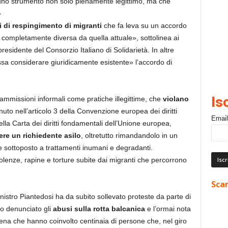
 uno strumento non solo pienamente legittimo, ma che
»
i di respingimento di migranti
che fa leva su un accordo
a completamente diversa da quella attuale», sottolinea ai
presidente del Consorzio Italiano di Solidarietà. In altre
ssa considerare giuridicamente esistente» l’accordo di
Is
iammissioni informali come pratiche illegittime, che
violano
uto nell’articolo 3 della Convenzione europea dei diritti
Email
ella Carta dei diritti fondamentali dell’Unione europea,
ere un richiedente asilo
, oltretutto rimandandolo in un
e sottoposto a trattamenti inumani e degradanti.
lenze, rapine e torture subite dai migranti che percorrono
Scar
nistro Piantedosi ha da subito sollevato proteste da parte di
nno denunciato gli
abusi sulla rotta balcanica
e l’ormai nota
catena che hanno coinvolto centinaia di persone che, nel giro