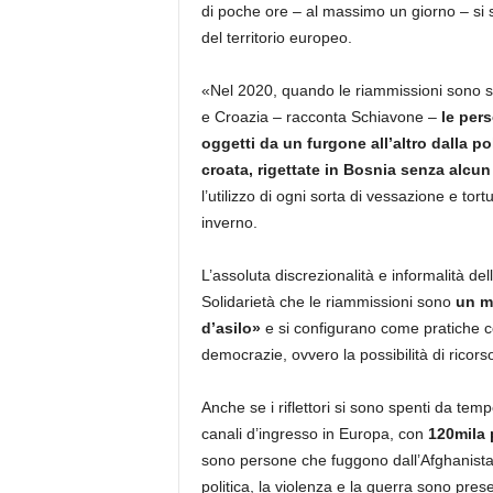
di poche ore – al massimo un giorno – si 
del territorio europeo.
«Nel 2020, quando le riammissioni sono sta
e Croazia – racconta Schiavone –
le pers
oggetti da un furgone all’altro dalla pol
croata, rigettate in Bosnia senza alcu
l’utilizzo di ogni sorta di vessazione e to
inverno.
L’assoluta discrezionalità e informalità del
Solidarietà che le riammissioni sono
un mo
d’asilo»
e si configurano come pratiche cont
democrazie, ovvero la possibilità di ricors
Anche se i riflettori si sono spenti da tem
canali d’ingresso in Europa, con
120mila
sono persone che fuggono dall’Afghanistan, d
politica, la violenza e la guerra sono pre