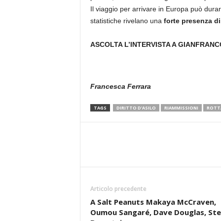
Il viaggio per arrivare in Europa può durar
statistiche rivelano una
forte presenza d
ASCOLTA L’INTERVISTA A GIANFRANC
Francesca Ferrara
TAGS
DIRITTO D'ASILO
RIAMMISSIONI
ROTTA
Articolo precedente
A Salt Peanuts Makaya McCraven,
Oumou Sangaré, Dave Douglas, St