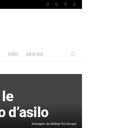
CORSI
ASCOLTACI
 le
o d’asilo
Immagine da Melting Pot Europa