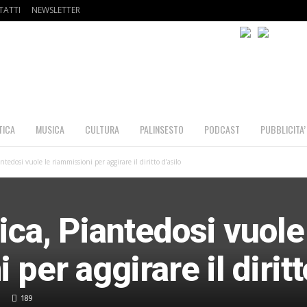
ATTI
NEWSLETTER
TICA
MUSICA
CULTURA
PALINSESTO
PODCAST
PUBBLICITA’
ntedosi vuole le riammissioni per aggirare il diritto d’asilo
ica, Piantedosi vuole
per aggirare il diritt
189