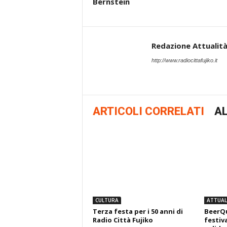
Bernstein
Redazione Attualità 
http://www.radiocittafujiko.it
ARTICOLI CORRELATI
AL
CULTURA
ATTUALI
Terza festa per i 50 anni di
BeerQu
Radio Città Fujiko
festiva