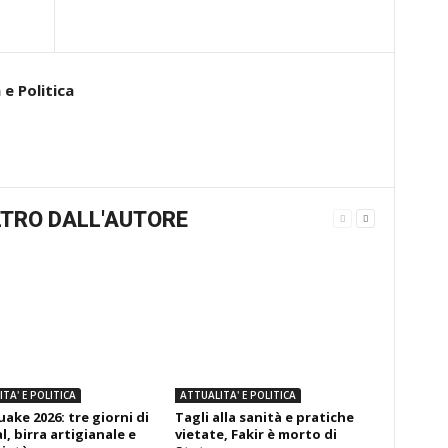
e Politica
TRO DALL'AUTORE
TA' E POLITICA
ATTUALITA' E POLITICA
ake 2026: tre giorni di
Tagli alla sanità e pratiche
l, birra artigianale e
vietate, Fakir è morto di