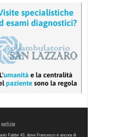
 notizie
aolo Fabbri 43, dove Francesco è ancora di