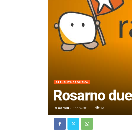
ATTUALITA' E POLITICA
Rosarno due
Di
admin
-
13/09/2019
63