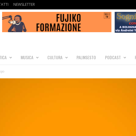
ATTI
NEWSLETTER
TICA
MUSICA
CULTURA
PALINSESTO
PODCAST
opo