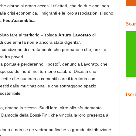
che giorno si erano accesi i riflettori, che da due anni non
la crisi economica, i migranti e le loro associazioni si sono
na
FestAssemblea
.
Scar
uto fare al territorio – spiega
Arturo Lavorato
di
i due anni fa non è ancora stata digerita”.
a condizione di sfruttamento che permane e che, anzi, è
a fra poveri.
ea portuale perderanno il posto”, denuncia Lavorato, che
, spesso del nord, nel territorio calabro. Disastri che
ricette che puntano a cementificare il territorio con
 gestiti dalle multinazionali e che sottraggono spazio
sostenibile.
Iscr
 rimane la stessa. Su di loro, oltre allo sfruttamento
 Damocle della Bossi-Fini, che vincola la loro presenza al
edono e non se ne vedranno finché la grande distribuzione