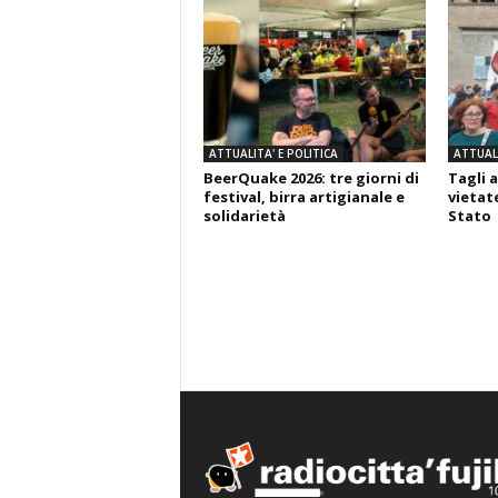
ATTUALITA' E POLITICA
ATTUALI
BeerQuake 2026: tre giorni di
Tagli a
festival, birra artigianale e
vietate
solidarietà
Stato