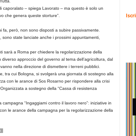
rutta.
e di caporalato – spiega Lavorato – ma questo è solo un
Iscr
ivo che genera queste storture”.
i fa, però, non sono disposti a subire passivamente.
tti, sono state lanciate anche i prossimi appuntamenti,
ti sarà a Roma per chiedere la regolarizzazione della
iverso approccio del governo al tema dell’agricoltura, dal
anno nella direzione di dismettere i terreni pubblici.
ane, tra cui Bologna, si svolgerà una giornata di sostegno alla
azza con le arance di Sos Rosarno per rispondere alla crisi
ne Organizzata a sostegno della “Cassa di resistenza
 la campagna “Ingaggiami contro il lavoro nero”: iniziative in
iva con le arance della campagna per la regolarizzazione della
E