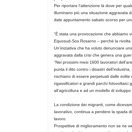
Per riportare l’attenzione là dove per qual
illuminano più una situazione aggravata dal
date appuntamento sabato scorso per u
“È stata una provocazione che abbiamo vol
Equosud-Sos Rosarno – perché la rivolta d
Un’iniziativa che ha voluto denunciare un
aggravata dalla crisi che genera una guerr
“Nei prossimi mesi 1600 lavoratori dell’ar
punta il dito contro i disastri dell’industria
rischiano di essere perpetuati dalle solite 
rigassificatori e grandi parchi fotovoltaici
all’agricoltura e ad un modello di sviluppo 
La condizione dei migranti, come dicevamo,
lavorativo, continua a pendere la spada di
lavoro.
Prospettive di miglioramento non se ne v