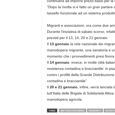
continuerà ad imporre prezzi bassi per la f
“Dopo la rivolta si è fatto un gran parlar
tassello funzionale ad un sistema produtt
Migranti e associazioni, ora come due ann
Durante l’iniziativa di sabato scorso, infa
previsti per il 13, 14, 20 e 21 gennaio.
Il
13 gennaio
la rete nazionale dei migran
manodopera migrante, una sanatoria e un d
momento che i provvedimenti presi finora v
Il
14 gennaio
, invece, in molte città itali
resistenza contadina e bracciantile: in pi
contro i profitti della Grande Distribuzio
contadina e bracciantile”.
Il
20 e 21 gennaio
, infine, verrà lanciata
tutt’Italia delle Brigate di Solidarietà Att
manodopera agricola.
TAGS
METODO ROSARNO
MIGRANTI
RIVOLT