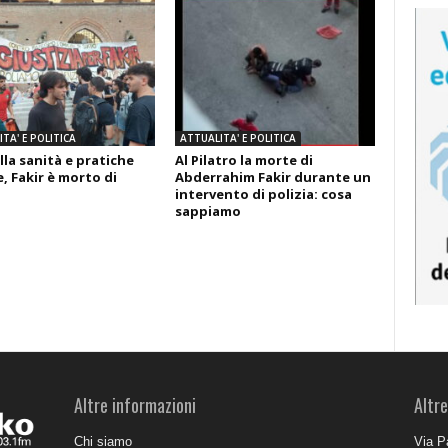
TA' E POLITICA
ATTUALITA' E POLITICA
lla sanità e pratiche
Al Pilatro la morte di
, Fakir è morto di
Abderrahim Fakir durante un
intervento di polizia: cosa
sappiamo
Altre informazioni
Altre
Chi siamo
Via P