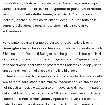
Sposta-Menti, ideato e curato da
Laura Gramuglia, speaker, dj e
autrice di diverse pubblicazioni, e
Aprendo la porta
.
Un percorso
letterario nella vita delle donne
, proposto da Associazione
Ateliersi, ideato e curato da Valentina Greco, PhD in Storia delle
donne e delle identità genere, transfemminista ricercatrice
indipendente.
Per quanto riguarda il primo percorso, la responsabile
Laura
Gramuglia
spiega che esso si basa su un laboratorio realizzato alla
Biblioteca delle Donne di Bologna, che ha generato l’idea per l’inizio
di un libro omonimo della rassegna; questo seme è germogliato poi
secondo diverse declinazioni: programma radiofonico, deejay set e
una serie di incontri nelle scuole e nelle biblioteche.
L’intento principale del progetto è raccontare la vita di artiste e delle
loro carriere nella storia della musica, raccontando ciò che accade
nell’industria musicale attraverso un nuovo ciclo di incontri a partire
dal 23 febbraio,
ogni martedì alle 16
. Alcuni nomi rilevanti di cui si
parlerà sono
Patti Smith, Janis Joplin e Yoko Ono
. La prima
parte del corso sarà disponibile online, in diretta web, mentre dal