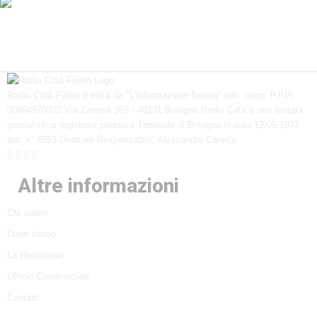
Radio Città Fujiko è edita da "L'Informazione Nuova" soc. coop. P.IVA
00954970372 Via Zanardi 369 - 40131 Bologna Radio Città è una testata
giornalistica registrata presso il Tribunale di Bologna in data 12/05/1977
aut. n° 4553 Direttore Responsabile: Alessandro Canella
Altre informazioni
Chi siamo
Dove siamo
La Redazione
Ufficio Commerciale
Contatti