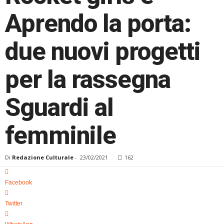
i
Aprendo la porta:
k
o
due nuovi progetti
per la rassegna
Sguardi al
femminile
Di
Redazione Culturale
-
23/02/2021
162
Facebook
Twitter