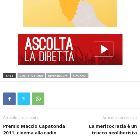
TAGS
COSTITUZIONE
REFERENDUM
RIFORMA
Articolo precedente
Articolo successivo
Premio Maccio Capatonda
La meritocrazia è un
2011, cinema alla radio
trucco neoliberista