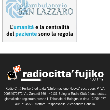
Radio Città Fujiko è edita da "L'Informazione Nuova" soc. coop. P.IVA
00954970372 Via Zanardi 369 - 40131 Bologna Radio Città è una testata
giornalistica registrata presso il Tribunale di Bologna in data 12/05/1977
aut. n° 4553 Direttore Responsabile: Alessandro Canella