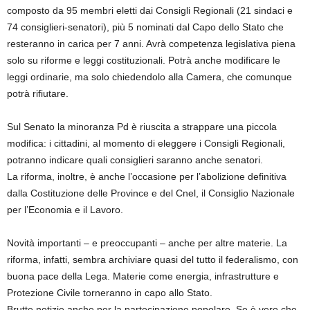
composto da 95 membri eletti dai Consigli Regionali (21 sindaci e
74 consiglieri-senatori), più 5 nominati dal Capo dello Stato che
resteranno in carica per 7 anni. Avrà competenza legislativa piena
solo su riforme e leggi costituzionali. Potrà anche modificare le
leggi ordinarie, ma solo chiedendolo alla Camera, che comunque
potrà rifiutare.
Sul Senato la minoranza Pd è riuscita a strappare una piccola
modifica: i cittadini, al momento di eleggere i Consigli Regionali,
potranno indicare quali consiglieri saranno anche senatori.
La riforma, inoltre, è anche l’occasione per l’abolizione definitiva
dalla Costituzione delle Province e del Cnel, il Consiglio Nazionale
per l’Economia e il Lavoro.
Novità importanti – e preoccupanti – anche per altre materie. La
riforma, infatti, sembra archiviare quasi del tutto il federalismo, con
buona pace della Lega. Materie come energia, infrastrutture e
Protezione Civile torneranno in capo allo Stato.
Brutte notizie anche per la partecipazione popolare. Se è vero che