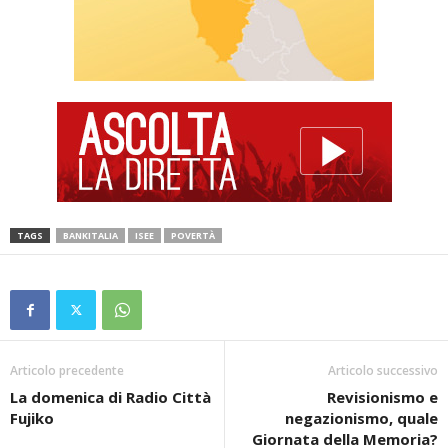
TAGS
BANKITALIA
ISEE
POVERTÀ
Articolo precedente
Articolo successivo
La domenica di Radio Città
Revisionismo e
Fujiko
negazionismo, quale
Giornata della Memoria?