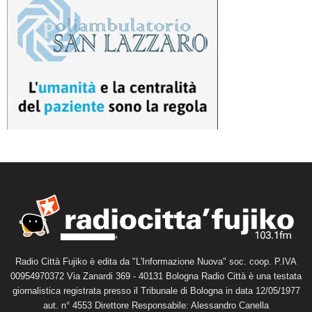
Radio Città Fujiko è edita da "L'Informazione Nuova" soc. coop. P.IVA
00954970372 Via Zanardi 369 - 40131 Bologna Radio Città è una testata
giornalistica registrata presso il Tribunale di Bologna in data 12/05/1977
aut. n° 4553 Direttore Responsabile: Alessandro Canella