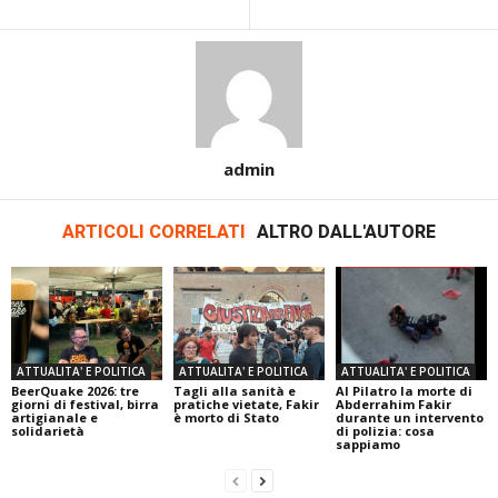
admin
ARTICOLI CORRELATI
ALTRO DALL'AUTORE
ATTUALITA' E POLITICA
ATTUALITA' E POLITICA
ATTUALITA' E POLITICA
BeerQuake 2026: tre
Tagli alla sanità e
Al Pilatro la morte di
giorni di festival, birra
pratiche vietate, Fakir
Abderrahim Fakir
artigianale e
è morto di Stato
durante un intervento
solidarietà
di polizia: cosa
sappiamo