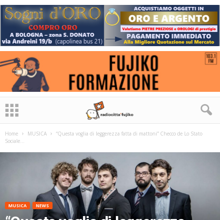
Home
MUSICA
“Questa voglia di leggerezza fatta di mattoni” Checco de Lo Stato
Sociale...
MUSICA
NEWS