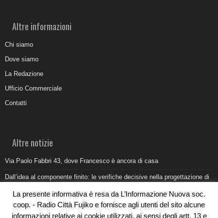
Altre informazioni
Chi siamo
Dove siamo
La Redazione
Ufficio Commerciale
Contatti
Altre notizie
Via Paolo Fabbri 43, dove Francesco è ancora di casa
Dall’idea al componente finito: le verifiche decisive nella progettazione di
uno stampo industriale
La presente informativa è resa da L’Informazione Nuova soc.
Belvedere Marittimo e il report ARPACAL 2026 sulla qualità del mare
coop. - Radio Città Fujiko e fornisce agli utenti del sito alcune
informazioni relative ai cookie utilizzati, ai sensi degli artt. 13 e