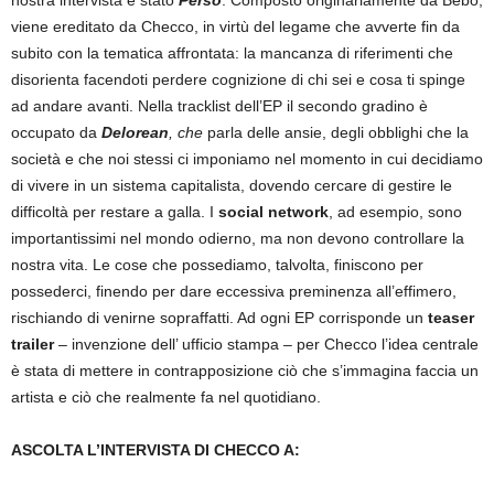
nostra intervista è stato
Perso
. Composto originariamente da Bebo,
viene ereditato da Checco, in virtù del legame che avverte fin da
subito con la tematica affrontata: la mancanza di riferimenti che
disorienta facendoti perdere cognizione di chi sei e cosa ti spinge
ad andare avanti. Nella tracklist dell’EP il secondo gradino è
occupato da
Delorean
, che
parla delle ansie, degli obblighi che la
società e che noi stessi ci imponiamo nel momento in cui decidiamo
di vivere in un sistema capitalista, dovendo cercare di gestire le
difficoltà per restare a galla. I
social network
, ad esempio, sono
importantissimi nel mondo odierno, ma non devono controllare la
nostra vita. Le cose che possediamo, talvolta, finiscono per
possederci, finendo per dare eccessiva preminenza all’effimero,
rischiando di venirne sopraffatti. Ad ogni EP corrisponde un
teaser
trailer
– invenzione dell’ ufficio stampa – per Checco l’idea centrale
è stata di mettere in contrapposizione ciò che s’immagina faccia un
artista e ciò che realmente fa nel quotidiano.
ASCOLTA L’INTERVISTA DI CHECCO A: