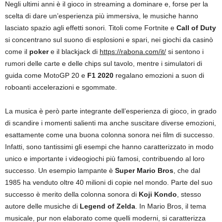
Negli ultimi anni è il gioco in streaming a dominare e, forse per la
scelta di dare un’esperienza più immersiva, le musiche hanno
lasciato spazio agli effetti sonori. Titoli come Fortnite e
Call of Duty
si concentrano sul suono di esplosioni e spari, nei giochi da casinò
come il
poker
e il blackjack di
https://rabona.com/it/
si sentono i
rumori delle carte e delle chips sul tavolo, mentre i simulatori di
guida come MotoGP 20 e
F1 2020
regalano emozioni a suon di
roboanti accelerazioni e sgommate.
La musica è però parte integrante dell’esperienza di gioco, in grado
di scandire i momenti salienti ma anche suscitare diverse emozioni,
esattamente come una buona colonna sonora nei film di successo.
Infatti, sono tantissimi gli esempi che hanno caratterizzato in modo
unico e importante i videogiochi più famosi, contribuendo al loro
successo. Un esempio lampante è
Super Mario Bros
, che dal
1985 ha venduto oltre 40 milioni di copie nel mondo. Parte del suo
successo è merito della colonna sonora di
Koji Kondo
, stesso
autore delle musiche di
Legend of Zelda
. In Mario Bros, il tema
musicale, pur non elaborato come quelli moderni, si caratterizza