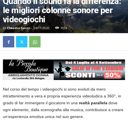
Quando il sound fa la differenza:
le migliori colonne sonore per
videogiochi
Di
Claudio Succi
-
24/11/2020
1024
Nel corso del tempo i videogiochi si sono evoluti da mero
intrattenimento a vera e propria esperienza videoludica a 360°, in
grado di far immergere il giocatore in una
realtà parallela
dove
ogni elemento, dalla scenografia alla musica, contribuisce a creare
un’esperienza emotiva unica nel suo genere.