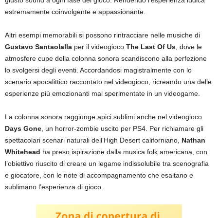
giusto sound a ogni fase del gioco. Rendendo l’esperienza ludica
estremamente coinvolgente e appassionante.
Altri esempi memorabili si possono rintracciare nelle musiche di
Gustavo Santaolalla
per il videogioco
The Last Of Us
, dove le
atmosfere cupe della colonna sonora scandiscono alla perfezione
lo svolgersi degli eventi. Accordandosi magistralmente con lo
scenario apocalittico raccontato nel videogioco, ricreando una delle
esperienze più emozionanti mai sperimentate in un videogame.
La colonna sonora raggiunge apici sublimi anche nel videogioco
Days Gone
, un horror-zombie uscito per PS4. Per richiamare gli
spettacolari scenari naturali dell’High Desert californiano,
Nathan
Whitehead
ha preso ispirazione dalla musica folk americana, con
l’obiettivo riuscito di creare un legame indissolubile tra scenografia
e giocatore, con le note di accompagnamento che esaltano e
sublimano l’esperienza di gioco.