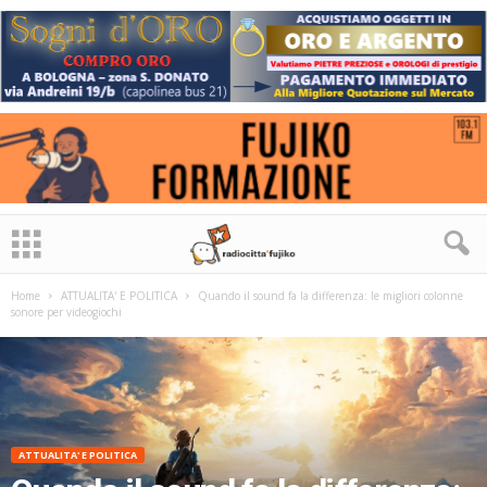
Home
ATTUALITA' E POLITICA
Quando il sound fa la differenza: le migliori colonne
sonore per videogiochi
ATTUALITA' E POLITICA