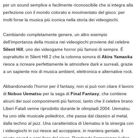
per un sound semplice e facilmente riconoscibile che si integra alla
perfezione con il mondo colorato e movimentato del gioco: per
molti forse la musica più iconica nella storia dei videogiochi.
Cambiando completamente genere, un altro esempio
dell’importanza della musica nei videogiochi proviene dal celebre
Silent Hill
, uno dei videogame horror più famosi di sempre. È
soprattutto in Silent Hill 2 che la colonna sonora di
Akira Yamaoka
riesce a ricreare perfettamente le atmosfere dark e surreali, grazie
a un sapiente mix di musica ambient, elettronica e alternative rock.
Abbandonando l’horror per il fantasy, non si può non citare il lavoro
di
Nobuo Uematsu
per la saga di
Final Fantasy
, che contiene
alcuni dei suoi componimenti più famosi, tanto che il celebre brano
Liberi Fatali venne riprodotto durante le olimpiadi 2004. Uematsu
ha uno stile musicale poliedrico, che passa dal classico al metal,
dalla techno al jazz. Una caratteristica di Uematsu è la sinergia con
i videogiochi in cui riesce ad accoppiare, in maniera geniale, il