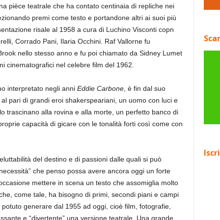
na pièce teatrale che ha contato centinaia di repliche nei
ezionando premi come testo e portandone altri ai suoi più
presentazione risale al 1958 a cura di Luchino Visconti copn
Scar
elli, Corrado Pani, Ilaria Occhini. Raf Vallorne fu
r Brook nello stesso anno e fu poi chiamato da Sidney Lumet
i cinematografici nel celebre film del 1962.
o interpretato negli anni
Eddie
Carbone
, è fin dal suo
al pari di grandi eroi shakerspeariani, un uomo con luci e
 lo trascinano alla rovina e alla morte, un perfetto banco di
roprie capacità di gicare con le tonalità forti così come con
Iscr
uttabilità del destino e di passioni dalle quali si può
 “necessità” che penso possa avere ancora oggi un forte
occasione mettere in scena un testo che assomiglia molto
he, come tale, ha bisogno di primi, secondi piani e campi
ha potuto generare dal 1955 ad oggi, cioè film, fotografie,
essante e “divertente” una versione teatrale. Una grande