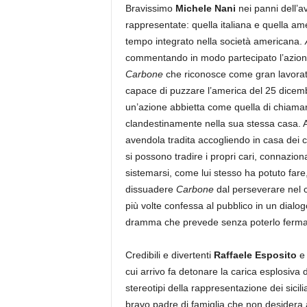
Bravissimo
Michele Nani
nei panni dell’
rappresentate: quella italiana e quella am
tempo integrato nella società americana.
commentando in modo partecipato l’azione 
Carbone
che riconosce come gran lavorat
capace di puzzare l’america del 25 dicemb
un’azione abbietta come quella di chiamar
clandestinamente nella sua stessa casa. Af
avendola tradita accogliendo in casa dei c
si possono tradire i propri cari, connazional
sistemarsi, come lui stesso ha potuto fare
dissuadere
Carbone
dal perseverare nel 
più volte confessa al pubblico in un dialogo
dramma che prevede senza poterlo ferma
Credibili e divertenti
Raffaele Esposito
cui arrivo fa detonare la carica esplosiva 
stereotipi della rappresentazione dei sicil
bravo padre di famiglia che non desidera a