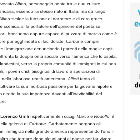
avvocato
Alfieri
, personaggio ponte tra le due culture
ericana, essendo lui stesso nato in Italia, ma da lungo
Alfieri
svolge la funzione di narratore e di coro greco,
scenica, si fa portatore dell’opinione del poeta su
ori, brav’uomo eppure capace di puzzare di marcio come è
re pur agghindata di luci dorate.
Carbone
compie
e l’immigrazione denunciando i parenti della moglie ospiti
fronta la doppia onta sociale verso l’america che lo ospita,
landestini, verso la propria comunità di immigrati in cui non
i, i poveri cristi bisognosi di lavoro e speranzosi di
, nella laboriosa realtà americana.
Alfieri
tenta di
coltivare la sua morbosa passione per la giovane nipote e
 diretto la sua impotenza davanti all’inevitabilità del
re.
e
Lorenzo Grilli
rispettivamente i cucigi
Marco
e
Rodolfo
, il
della gelosia di
Carbone
. Garbatamente porgono gli
iani immigrati nella grande america rappresentando l’uno il
ltro che tornare dopo alcuni anni al paese per far vivere