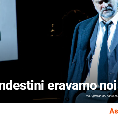
ndestini eravamo noi
Uno Sguardo dal ponte di 
Popolizio e Valentina Spe
Masciale, F
As