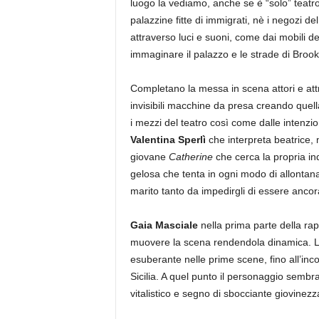
luogo la vediamo, anche se è “solo” teatro
palazzine fitte di immigrati, nè i negozi d
attraverso luci e suoni, come dai mobili d
immaginare il palazzo e le strade di Brook
Completano la messa in scena attori e att
invisibili macchine da presa creando quel
i mezzi del teatro così come dalle intenzio
Valentina Sperlì
che interpreta beatrice, 
giovane
Catherine
che cerca la propria in
gelosa che tenta in ogni modo di allontana
marito tanto da impedirgli di essere ancor
Gaia Masciale
nella prima parte della rapp
muovere la scena rendendola dinamica. 
esuberante nelle prime scene, fino all’inco
Sicilia. A quel punto il personaggio sembr
vitalistico e segno di sbocciante giovinez