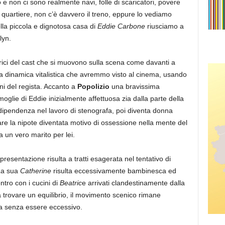
 e non ci sono realmente navi, folle di scaricatori, povere
el quartiere, non c’è davvero il treno, eppure lo vediamo
ella piccola e dignotosa casa di
Eddie Carbone
riusciamo a
lyn.
rici del cast che si muovono sulla scena come davanti a
la dinamica vitalistica che avremmo visto al cinema, usando
ni del regista. Accanto a
Popolizio
una bravissima
moglie di Eddie inizialmente affettuosa zia dalla parte della
dipendenza nel lavoro di stenografa, poi diventa donna
re la nipote diventata motivo di ossessione nella mente del
a un vero marito per lei.
resentazione risulta a tratti esagerata nel tentativo di
La sua
Catherine
risulta eccessivamente bambinesca ed
ntro con i cucini di
Beatric
e arrivati clandestinamente dalla
a trovare un equilibrio, il movimento scenico rimane
za senza essere eccessivo.