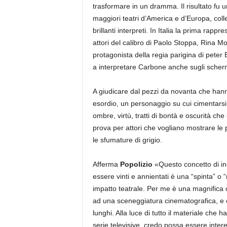
trasformare in un dramma. Il risultato fu u
maggiori teatri d’America e d’Europa, coll
brillanti interpreti. In Italia la prima rap
attori del calibro di Paolo Stoppa, Rina Mor
protagonista della regia parigina di pete
a interpretare Carbone anche sugli scherm
A giudicare dal pezzi da novanta che hann
esordio, un personaggio su cui cimentarsi 
ombre, virtù, tratti di bontà e oscurità che
prova per attori che vogliano mostrare le p
le sfumature di grigio.
Afferma
Popolizio
«Questo concetto di inel
essere vinti e annientati è una “spinta” o
impatto teatrale. Per me è una magnifica 
ad una sceneggiatura cinematografica, e c
lunghi. Alla luce di tutto il materiale che 
serie televisive, credo possa essere inter