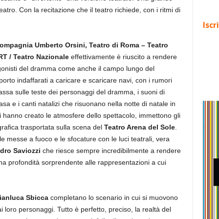
o. Con la recitazione che il teatro richiede, con i ritmi di
Iscr
ompagnia Umberto Orsini, Teatro di Roma – Teatro
T / Teatro Nazionale
effettivamente è riuscito a rendere
tagonisti del dramma come anche il campo lungo del
porto indaffarati a caricare e scaricare navi, con i rumori
passa sulle teste dei personaggi del dramma, i suoni di
sa e i canti natalizi che risuonano nella notte di natale in
ni hanno creato le atmosfere dello spettacolo, immettono gli
rafica trasportata sulla scena del
Teatro Arena del Sole
.
 le messe a fuoco e le sfocature con le luci teatrali, vera
dro Saviozzi
che riesce sempre incredibilmente a rendere
una profondità sorprendente alle rappresentazioni a cui
ianluca Sbicca
completano lo scenario in cui si muovono
 ai loro personaggi. Tutto è perfetto, preciso, la realtà del