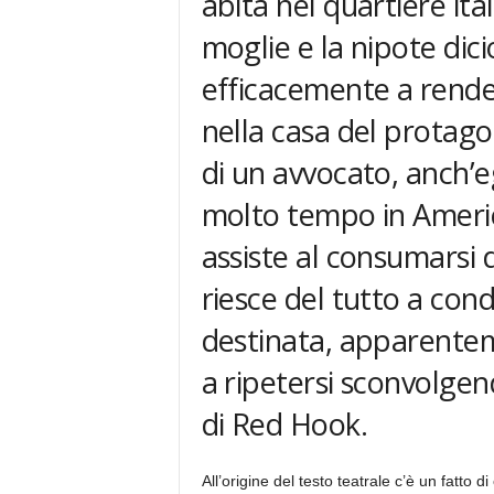
abita nel quartiere it
moglie e la nipote dic
efficacemente a rend
nella casa del protago
di un avvocato, anch’eg
molto tempo in Americ
assiste al consumarsi 
riesce del tutto a con
destinata, apparentem
a ripetersi sconvolge
di Red Hook.
All’origine del testo teatrale c’è un fatto 