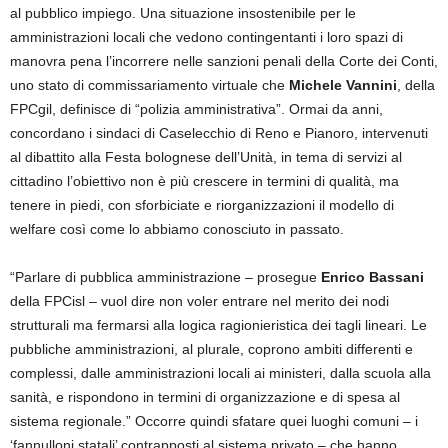
al pubblico impiego. Una situazione insostenibile per le
amministrazioni locali che vedono contingentanti i loro spazi di
manovra pena l’incorrere nelle sanzioni penali della Corte dei Conti,
uno stato di commissariamento virtuale che
Michele Vannini
, della
FPCgil, definisce di “polizia amministrativa”. Ormai da anni,
concordano i sindaci di Caselecchio di Reno e Pianoro, intervenuti
al dibattito alla Festa bolognese dell’Unità, in tema di servizi al
cittadino l’obiettivo non è più crescere in termini di qualità, ma
tenere in piedi, con sforbiciate e riorganizzazioni il modello di
welfare così come lo abbiamo conosciuto in passato.
“Parlare di pubblica amministrazione – prosegue
Enrico Bassani
della FPCisl – vuol dire non voler entrare nel merito dei nodi
strutturali ma fermarsi alla logica ragionieristica dei tagli lineari. Le
pubbliche amministrazioni, al plurale, coprono ambiti differenti e
complessi, dalle amministrazioni locali ai ministeri, dalla scuola alla
sanità, e rispondono in termini di organizzazione e di spesa al
sistema regionale.” Occorre quindi sfatare quei luoghi comuni – i
‘fannulloni statali’ contrapposti al sistema privato – che hanno