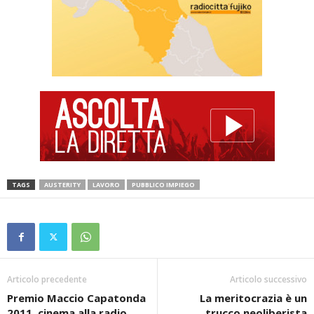
TAGS
AUSTERITY
LAVORO
PUBBLICO IMPIEGO
Articolo precedente
Articolo successivo
Premio Maccio Capatonda
La meritocrazia è un
2011, cinema alla radio
trucco neoliberista