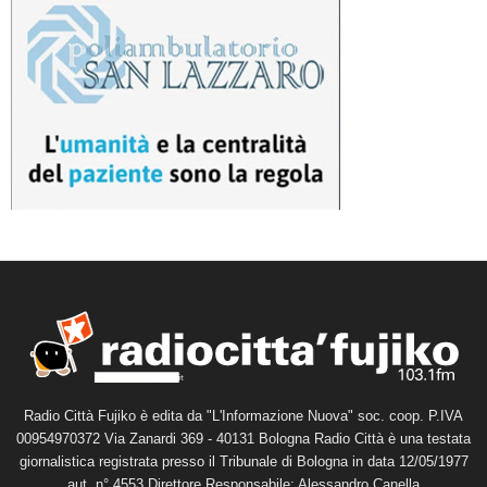
Radio Città Fujiko è edita da "L'Informazione Nuova" soc. coop. P.IVA
00954970372 Via Zanardi 369 - 40131 Bologna Radio Città è una testata
giornalistica registrata presso il Tribunale di Bologna in data 12/05/1977
aut. n° 4553 Direttore Responsabile: Alessandro Canella