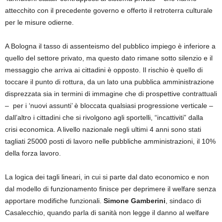
attecchito con il precedente governo e offerto il retroterra culturale
per le misure odierne.
A Bologna il tasso di assenteismo del pubblico impiego è inferiore a
quello del settore privato, ma questo dato rimane sotto silenzio e il
messaggio che arriva ai cittadini è opposto. Il rischio è quello di
toccare il punto di rottura, da un lato una pubblica amministrazione
disprezzata sia in termini di immagine che di prospettive contrattuali
– per i ‘nuovi assunti’ è bloccata qualsiasi progressione verticale –
dall’altro i cittadini che si rivolgono agli sportelli, “incattiviti” dalla
crisi economica. A livello nazionale negli ultimi 4 anni sono stati
tagliati 25000 posti di lavoro nelle pubbliche amministrazioni, il 10%
della forza lavoro.
La logica dei tagli lineari, in cui si parte dal dato economico e non
dal modello di funzionamento finisce per deprimere il welfare senza
apportare modifiche funzionali.
Simone Gamberini
, sindaco di
Casalecchio, quando parla di sanità non legge il danno al welfare