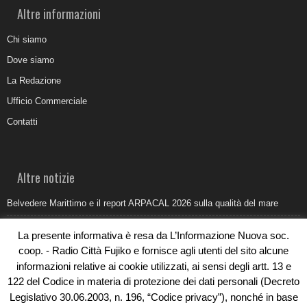
Altre informazioni
Chi siamo
Dove siamo
La Redazione
Ufficio Commerciale
Contatti
Altre notizie
Belvedere Marittimo e il report ARPACAL 2026 sulla qualità del mare
Come organizzare e allestire una camera ardente per l’ultimo saluto
La presente informativa è resa da L’Informazione Nuova soc.
Umidità di risalita in casa, come riconoscere i segnali veri
coop. - Radio Città Fujiko e fornisce agli utenti del sito alcune
informazioni relative ai cookie utilizzati, ai sensi degli artt. 13 e
Torna il Sun Donato Festival 2026
122 del Codice in materia di protezione dei dati personali (Decreto
Come il busking moderno ridisegna il paesaggio sonoro urbano
Legislativo 30.06.2003, n. 196, “Codice privacy”), nonché in base