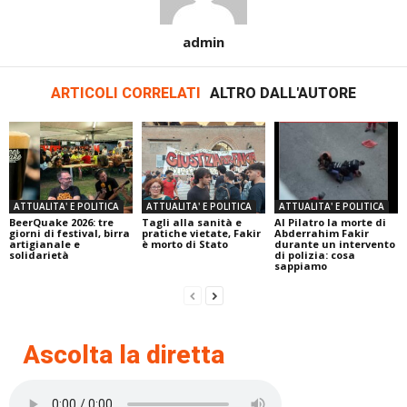
admin
ARTICOLI CORRELATI
ALTRO DALL'AUTORE
ATTUALITA' E POLITICA
ATTUALITA' E POLITICA
ATTUALITA' E POLITICA
BeerQuake 2026: tre
Tagli alla sanità e
Al Pilatro la morte di
giorni di festival, birra
pratiche vietate, Fakir
Abderrahim Fakir
artigianale e
è morto di Stato
durante un intervento
solidarietà
di polizia: cosa
sappiamo
Ascolta la diretta