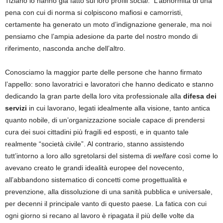
Tiziano lo hanno già fatto sui loro profili
social
. L’abnormità di una
pena con cui di norma si colpiscono mafiosi e camorristi,
certamente ha generato un moto d’indignazione generale, ma noi
pensiamo che l’ampia adesione da parte del nostro mondo di
riferimento, nasconda anche dell’altro.
Conosciamo la maggior parte delle persone che hanno firmato
l’appello: sono lavoratrici e lavoratori che hanno dedicato e stanno
dedicando la gran parte della loro vita professionale alla
difesa dei
servizi
in cui lavorano, legati idealmente alla visione, tanto antica
quanto nobile, di un’organizzazione sociale capace di prendersi
cura dei suoi cittadini più fragili ed esposti, e in quanto tale
realmente “società civile”. Al contrario, stanno assistendo
tutt’intorno a loro allo sgretolarsi del sistema di
welfare
così come lo
avevano creato le grandi idealità europee del novecento,
all’abbandono sistematico di concetti come progettualità e
prevenzione, alla dissoluzione di una sanità pubblica e universale,
per decenni il principale vanto di questo paese. La fatica con cui
ogni giorno si recano al lavoro è ripagata il più delle volte da