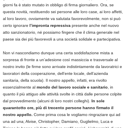
giorni fa è stato mutato in obbligo di firma giornaliero. Ora, se
questa novità, restituendo sei persone alle loro case, ai loro affetti,
al loro lavoro, ovviamente va salutata favorevolmente, non si può
certo ignorare
l’impronta repressiva
presente anche nel nuovo
atto sanzionatorio, né possiamo fingere che il clima generale nel
paese sia dei più favorevoli a una società solidale e partecipativa.
Non vi nascondiamo dunque una certa soddisfazione mista a
sorpresa di fronte a un’adesione così massiccia e trasversale al
nostro invito (le firme sono arrivate indistintamente da lavoratrici e
lavoratori della cooperazione, dell’ente locale, dell’azienda
sanitaria, della scuola). Il nostro appello, infatti, era rivolto
essenzialmente al
mondo del lavoro sociale e sanitario
, in
quanto il più attiguo alle attività svolte in città dalle persone colpite
dal provvedimento (alcuni di loro nostri colleghi).
In sole
quarantotto ore, più di trecento persone hanno firmato il
nostro appello.
Come prima cosa le vogliamo ringraziare qui ad
una ad una; Alvise, Christopher, Damiano, Guglielmo, Luca e