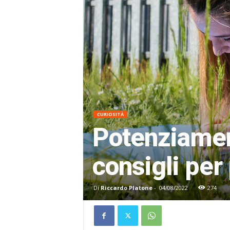
CURIOSITÀ
Potenziamen
consigli per 
Di
Riccardo Platone
-
04/08/2022
274