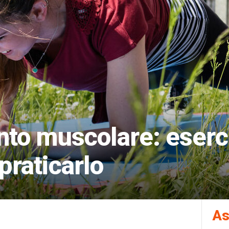
to muscolare: eserci
praticarlo
As