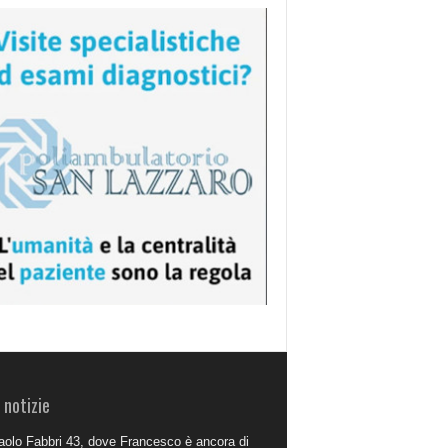
 notizie
aolo Fabbri 43, dove Francesco è ancora di