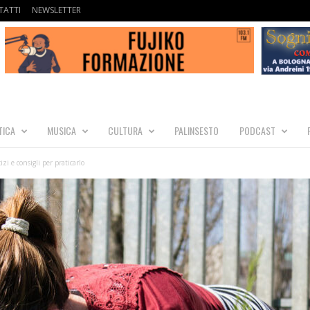
ATTI
NEWSLETTER
TICA
MUSICA
CULTURA
PALINSESTO
PODCAST
i e consigli per praticarlo