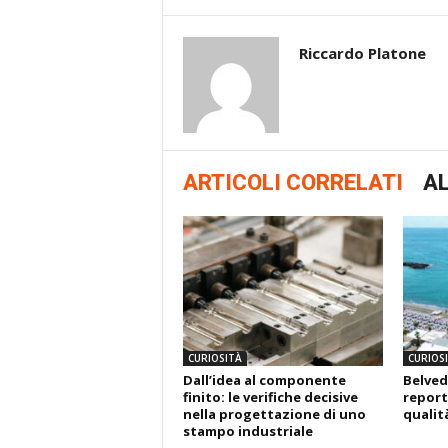
Riccardo Platone
ARTICOLI CORRELATI
AL
CURIOSITÀ
CURIOS
Dall’idea al componente
Belved
finito: le verifiche decisive
report
nella progettazione di uno
qualit
stampo industriale