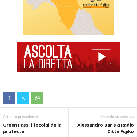
Articolo precedente
Articolo successivo
Green Pass, i focolai della
Alessandro Baris a Radio
protesta
Città Fujiko