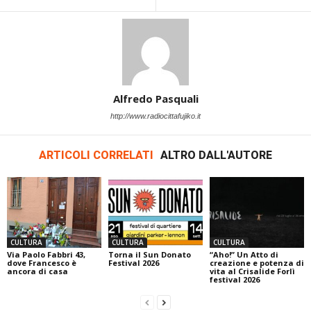
Alfredo Pasquali
http://www.radiocittafujiko.it
ARTICOLI CORRELATI
ALTRO DALL'AUTORE
CULTURA
CULTURA
CULTURA
Via Paolo Fabbri 43,
Torna il Sun Donato
“Aho!” Un Atto di
dove Francesco è
Festival 2026
creazione e potenza di
ancora di casa
vita al Crisalide Forlì
festival 2026