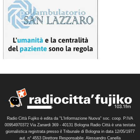
Radio Città Fujiko è edita da "L'Informazione Nuova" soc. coop. P.IVA
00954970372 Via Zanardi 369 - 40131 Bologna Radio Città è una testata
giornalistica registrata presso il Tribunale di Bologna in data 12/05/1977
aut. n° 4553 Direttore Responsabile: Alessandro Canella