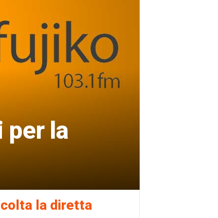
 per la
colta la diretta