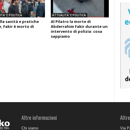
TA' E POLITICA
ATTUALITA' E POLITICA
lla sanità e pratiche
Al Pilatro la morte di
, Fakir è morto di
Abderrahim Fakir durante un
intervento di polizia: cosa
sappiamo
Altre informazioni
Altre
Chi siamo
Via P