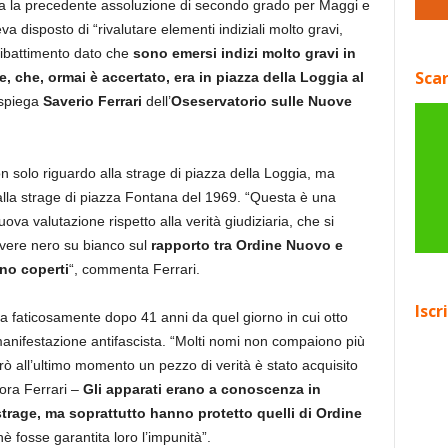
ima la precedente assoluzione di secondo grado per Maggi e
a disposto di “rivalutare elementi indiziali molto gravi,
dibattimento dato che
sono emersi indizi molto gravi in
Scar
, che, ormai è accertato, era in piazza della Loggia al
 spiega
Saverio Ferrari
dell’
Oseservatorio sulle Nuove
non solo riguardo alla strage di piazza della Loggia, ma
i dalla strage di piazza Fontana del 1969. “Questa è una
 valutazione rispetto alla verità giudiziaria, che si
rivere nero su bianco sul
rapporto tra Ordine Nuovo e
nno coperti
“, commenta Ferrari.
Iscr
ita faticosamente dopo 41 anni da quel giorno in cui otto
manifestazione antifascista. “Molti nomi non compaiono più
rò all’ultimo momento un pezzo di verità è stato acquisito
cora Ferrari –
Gli apparati erano a conoscenza in
strage, ma soprattutto hanno protetto quelli di Ordine
hè fosse garantita loro l’impunità”.