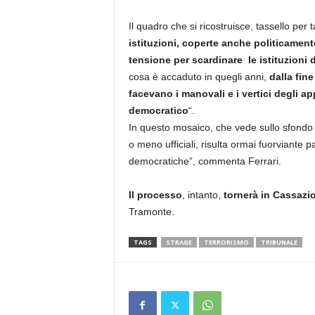
Il quadro che si ricostruisce, tassello per
istituzioni, coperte anche politicament
tensione per scardinare le istituzioni
cosa è accaduto in quegli anni,
dalla fine
facevano i manovali e i vertici degli ap
democratico
“.
In questo mosaico, che vede sullo sfondo i
o meno ufficiali, risulta ormai fuorviante pa
democratiche”, commenta Ferrari.
Il processo
, intanto,
tornerà in Cassazi
Tramonte.
TAGS
STRAGE
TERRORISMO
TRIBUNALE