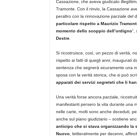
Cassazione, che aveva giudicato illegitt
Tramonte. Con il rinvio, la Cassazione avev
peraltro con la rinnovazione parziale del 
particolare rispetto a Maurizio Tramonte
momento dello scoppio dell’ordigno
“,
Destre
.
Si ricostruisce, così, un pezzo di verità, 
rispetto ai fatti di quegli anni, inaugurat
sentenza che segnerà sicuramente una nuova
sposa con la verità storica, che si può sc
apparati dei servizi segreteti che li ha
Una verità forse ancora parziale, ricostru
manifestanti persero la vita durante una 
nelle carte, molti sono anche deceduti, pe
anche sul piano giudiziario – sostiene an
anticipo che si stava organizzando la 
Nuovo
, lettteralmente per decenni, affinc