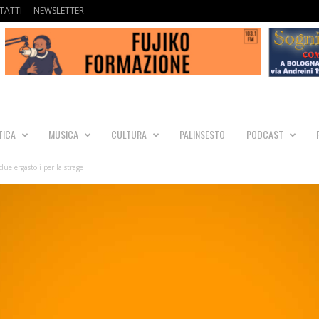
TATTI
NEWSLETTER
TICA
MUSICA
CULTURA
PALINSESTO
PODCAST
due ergastoli per la strage