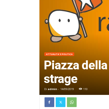
ATTUALITA' E POLITICA
Piazza della
strage
Di
admin
-
14/09/2019
110