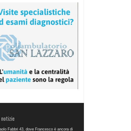
 notizie
aolo Fabbri 43, dove Francesco è ancora di