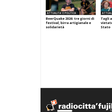
ATTUALITA' E POLITICA
ATTUALI
BeerQuake 2026: tre giorni di
Tagli a
festival, birra artigianale e
vietate
solidarietà
Stato