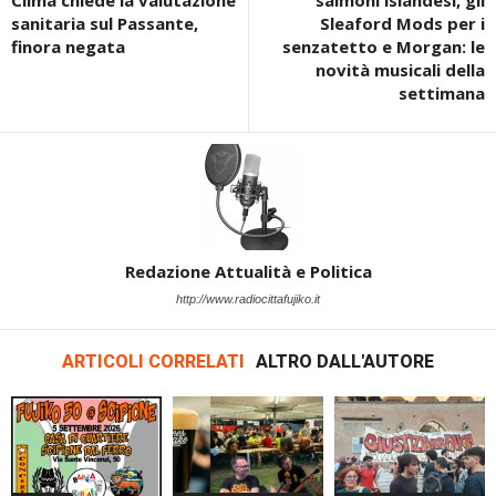
Clima chiede la valutazione
salmoni islandesi, gli
sanitaria sul Passante,
Sleaford Mods per i
finora negata
senzatetto e Morgan: le
novità musicali della
settimana
Redazione Attualità e Politica
http://www.radiocittafujiko.it
ARTICOLI CORRELATI
ALTRO DALL'AUTORE