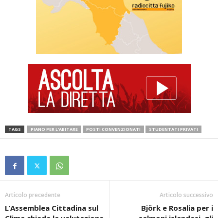
TAGS
PIANO PER L'ABITARE
POSTI CONVENZIONATI
STUDENTATI PRIVATI
Articolo precedente
Articolo successivo
L’Assemblea Cittadina sul
Björk e Rosalia per i