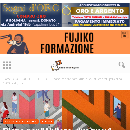
Home
ATTUALITA' E POLITICA
Piano per l’Abitare: due nuovi studentati privati da
1200 posti, di cui...
ATTUALITA' E POLITICA
LOCALE