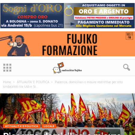
Home
ATTUALITA' E POLITICA
Piacenza, domiciliari o misure restrittive per otto
sindacalisti tra Usb e Si...
ATTUALITA' E POLITICA
LOCALE