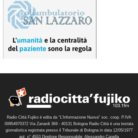
Radio Città Fujiko è edita da "L'Informazione Nuova" soc. coop. P.IVA
00954970372 Via Zanardi 369 - 40131 Bologna Radio Città è una testata
giornalistica registrata presso il Tribunale di Bologna in data 12/05/1977
aut. n° 4553 Direttore Responsabile: Alessandro Canella