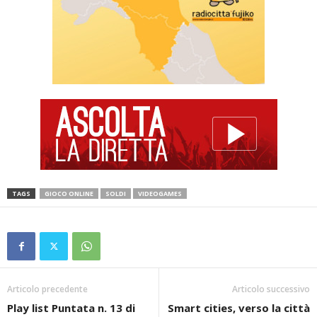
TAGS
GIOCO ONLINE
SOLDI
VIDEOGAMES
Articolo precedente
Articolo successivo
Play list Puntata n. 13 di
Smart cities, verso la città