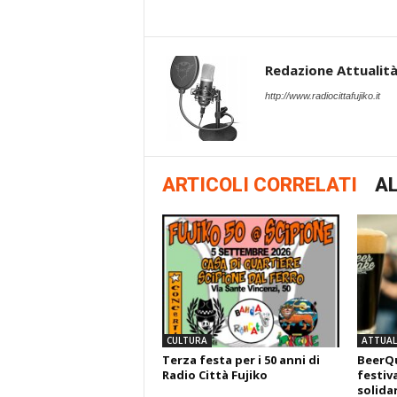
Redazione Attualità 
http://www.radiocittafujiko.it
ARTICOLI CORRELATI
AL
CULTURA
ATTUALI
Terza festa per i 50 anni di
BeerQu
Radio Città Fujiko
festiva
solida