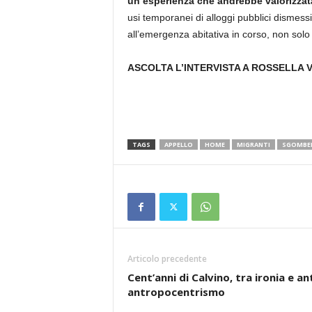
un’esperienza che andrebbe valorizzat
usi temporanei di alloggi pubblici dismess
all’emergenza abitativa in corso, non solo
ASCOLTA L’INTERVISTA A ROSSELLA V
TAGS
APPELLO
HOME
MIGRANTI
SGOMBE
Articolo precedente
Cent’anni di Calvino, tra ironia e ant
antropocentrismo