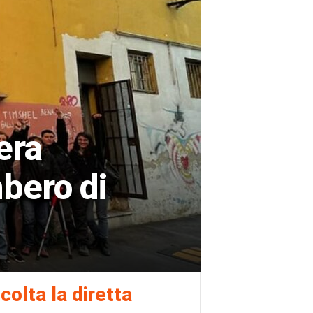
era
mbero di
colta la diretta