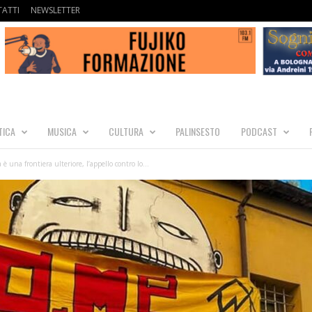
ATTI
NEWSLETTER
TICA
MUSICA
CULTURA
PALINSESTO
PODCAST
 è una frontiera ulteriore, l’appello contro lo...