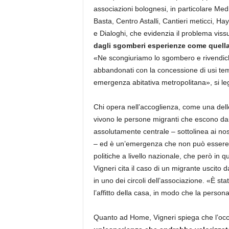
associazioni bolognesi, in particolare Med
Basta, Centro Astalli, Cantieri meticci, Ha
e Dialoghi, che evidenzia il problema viss
dagli sgomberi esperienze come quell
«Ne scongiuriamo lo sgombero e rivendichi
abbandonati con la concessione di usi temp
emergenza abitativa metropolitana», si leg
Chi opera nell’accoglienza, come una dell
vivono le persone migranti che escono dai 
assolutamente centrale – sottolinea ai nos
– ed è un’emergenza che non può essere af
politiche a livello nazionale, che però i
Vigneri cita il caso di un migrante uscito 
in uno dei circoli dell’associazione. «È sta
l’affitto della casa, in modo che la person
Quanto ad Home, Vigneri spiega che l’occu