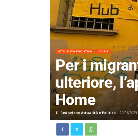
ATTUALITA' E POLITICA
LOCALE
Per i migrant
ulteriore, l
Home
Di
Redazione Attualità e Politica
-
29/06/2023