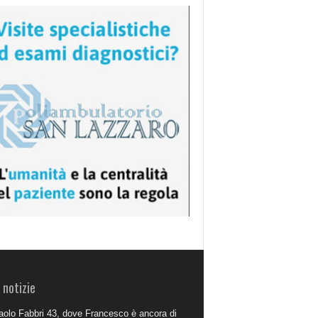
 notizie
aolo Fabbri 43, dove Francesco è ancora di