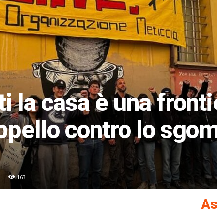
i la casa è una fronti
’appello contro lo sgo
163
As