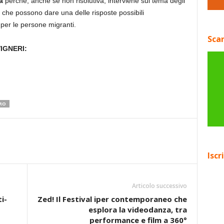
a
perché, anche se non risolutiva, interviene sul tema degli
i che possono dare una delle risposte possibili
 per le persone migranti.
Scar
IGNERI:
RO
Iscr
Articolo successivo
i-
Zed! Il Festival iper contemporaneo che
esplora la videodanza, tra
performance e film a 360°