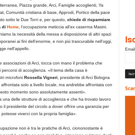
iterranea, Piazza grande, Arci, Famiglie accoglienti, Ya
yat, Comunità cristiana di base, Approdi, Portico della pace
uto sotto le Due Torri e, per questo,
chiede di risparmiare
a di
Home
, l’occupazione meticcia all’ex caserma Masini.
amo la necessità della messa a disposizione di altri spazi
Is
oranei ai fini dell’enorme, e non più trascurabile nell’oggi,
ge nell’appello.
Email
e associazioni di Arci, tocca con mano il problema che
percorsi di accoglienza. «Il tema della casa è
tri microfoni
Rossella Vigneri
, presidente di Arci Bologna
frontata solo a livello locale, ma andrebbe affrontata con
Scar
n questo momento sono assolutamente assenti».
da una delle strutture di accoglienza e che ha trovato lavoro
to il presidente del circolo a dover offrire una garanzia per
a potesse viverci con la propria famiglia».
pazione non è tra le pratiche di Arci, ciononostante è