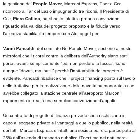
la gestione del
People Mover
, Marconi Express, Tper e Ccc
ricorrono al Tar del Lazio impugnando tre ricorsi. Il Presidente di
Ccc,
Piero Collina
, ha ribadito infatti la propria convinzione
riguardo alla validità del progetto proposto e la fiducia verso
l’alleanza stabilita illo tempore con Atc, oggi Tper.
Vanni Pancaldi
, del comitato No People Mover, sostiene ai nostri
microfoni che i ricorsi contro la delibera dell’Authority siano stati
portati avanti semplicemente “per non perdere la faccia”, sono
dunque “dovuti, ma inutili” perché l’inattuabilità del progetto è
evidente. Pancaldi ribadisce che il project financing posto sul tavolo
delle trattative per la realizzazione della navetta su monorotaia che
avrebbe collegato la stazione centrale all’aeroporto Marconi,
rappresenta in realtà una semplice convenzione d’appalto.
Un contratto di progetto di finanza prevede che i rischi siano in
capo al soggetto privato e i vantaggi a quello pubblico, nella realtà
dei fatti, Marconi Express è infatti una società per ora partecipata al
25% dall’azienda di trasporto pubblico (Tper) ma nei patti para-