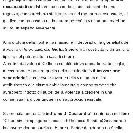
ricca casistica
: dal famoso caso dei jeans indossati da una
ragazza, che sarebbero stati la prova del rapporto consensuale, al
giudice che ha assolto un imputato perché la vittima non avrebbe
avuto un aspetto avvenente.
Ai microfoni della nostra trasmissione Indecoradio, la giornalista de
Il Post
e di
Internazionale
Giulia Siviero
ha ricostruito le dinamiche
tipiche del patriarcato in casi di stupro.
A partire dal video di Grillo, in cui difendeva a spada tratta il figlio, il
meccanismo è ancora quello della cosiddetta “
vittimizzazione
secondaria
“, o colpevolizzazione della vittima, in cui si
attribuiscono alla vittima abbigliamento o comportamenti che
avrebbero indotto gli autori della violenza a credere in una
consensualità o comunque in un approccio sessuale.
Siviero cita anche la “
sindrome di Cassandra
“, contenuta nel libro
“Gli uomini mi spiegano le cose” di Rebecca Solnit. «Cassandra è
la giovane donna sorella di Ettore e Paride desiderata da Apollo –