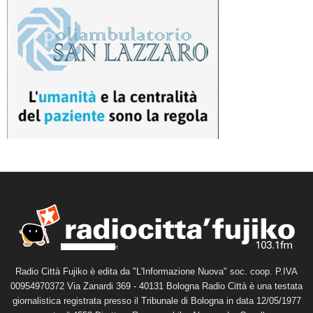
Radio Città Fujiko è edita da "L'Informazione Nuova" soc. coop. P.IVA
00954970372 Via Zanardi 369 - 40131 Bologna Radio Città è una testata
giornalistica registrata presso il Tribunale di Bologna in data 12/05/1977