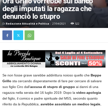
Ora Grillo vorrebbe sul banco
degli imputati la ragazza che
denunciò lo stupro
Di
Redazione Attualità e Politica
-
27/04/2021
522
Se non fosse grave sarebbe addirittura noioso quello che
Beppe
Grillo
sta cercando disperatamente di fare per cercare di salvare
suo figlio Ciro dall’
accusa di stupro di gruppo
ai danni di una
ragazza nella serata del 16 luglio 2019. Dopo la
video-apologia
del figlio, il comico e padre spirituale del M5S, secondo quanto
riferito da
la Repubblica
,
avrebbe assoldato un medico legale
,