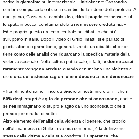
scrive la giornalista su Internazionale – Inizialmente Cassandra
sembra compiacerlo e il dio, in cambio, le fa il dono della profezia. A
quel punto, Cassandra cambia idea, ritira il proprio consenso e lui
le sputa in bocca, condannandola a
non essere creduta mai
».
Ed è proprio questo un tema centrale nel dibattito che si è
sviluppato in Italia. Dopo il video di Grillo, infatti, si è parlato di
giustizialismo o garantismo, generalizzando un dibattito che non
tiene conto delle analisi che riguardano la specifica materia della
violenza sessuale. Nella cultura patriarcale, infatti,
le donne assai
raramente vengono credute
quando denunciano una violenza e
ciò è
una delle stesse ragioni che inducono a non denunciare
.
«Non dimentichiamo – ricorda Siviero ai nostri microfoni – che
il
60% degli stupri è agito da persone che si conoscono
, anche
se nell’immaginario lo stupro è agito da uno sconosciuto che ti
prende per strada, di notte».
Altro elemento dell’analisi della violenza di genere, che proprio
nell’ultima mossa di Grillo trova una conferma, è la definizione
stessa della vittima e della sua condotta. La speranza, che