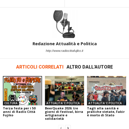
Redazione Attualità e Politica
http://www.radiocittafujiko.it
ARTICOLI CORRELATI
ALTRO DALL'AUTORE
CULTURA
ATTUALITA' E POLITICA
ATTUALITA' E POLITICA
Terza festa per i 50
BeerQuake 2026: tre
Tagli alla sanità e
anni di Radio Città
giorni di festival, birra
pratiche vietate, Fakir
Fujiko
artigianale e
è morto di Stato
solidarietà