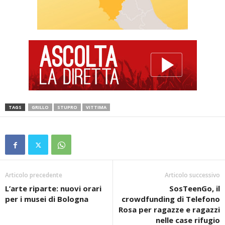
TAGS
GRILLO
STUPRO
VITTIMA
Articolo precedente
Articolo successivo
L’arte riparte: nuovi orari
SosTeenGo, il
per i musei di Bologna
crowdfunding di Telefono
Rosa per ragazze e ragazzi
nelle case rifugio