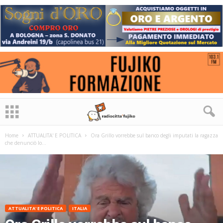
Home
ATTUALITA' E POLITICA
Ora Grillo vorrebbe sul banco degli imputati la ragazza
che denunciò lo...
ATTUALITA' E POLITICA
ITALIA