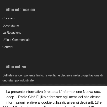
Altre informazioni
Chi siamo
Dove siamo
La Redazione
Ufficio Commerciale
Contatti
Altre notizie
Dall’idea al componente finito: le verifiche decisive nella progettazione di
uno stampo industriale
Belvedere Marittimo e il report ARPACAL 2026 sulla qualità del mare
La presente informativa è resa da L’Informazione Nuova soc.
Come organizzare e allestire una camera ardente per l’ultimo saluto
coop. - Radio Città Fujiko e fornisce agli utenti del sito alcune
informazioni relative ai cookie utilizzati, ai sensi degli artt. 13 e
Umidità di risalita in casa, come riconoscere i segnali veri