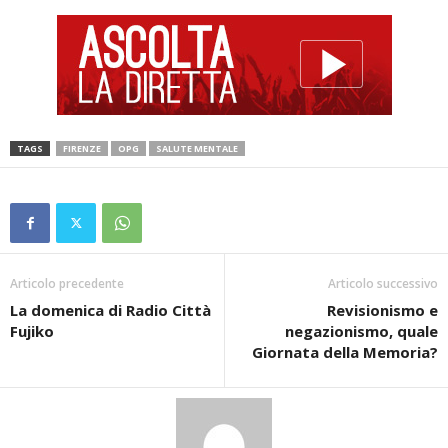
TAGS
FIRENZE
OPG
SALUTE MENTALE
Articolo precedente
Articolo successivo
La domenica di Radio Città
Revisionismo e
Fujiko
negazionismo, quale
Giornata della Memoria?