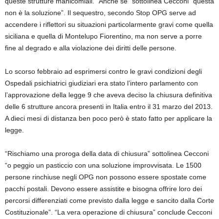
queste strutture manicomiali. “Anche se” sottolinea Cecconi “questa
non è la soluzione”. Il sequestro, secondo Stop OPG serve ad
accendere i riflettori su situazioni particolarmente gravi come quella
siciliana e quella di Montelupo Fiorentino, ma non serve a porre
fine al degrado e alla violazione dei diritti delle persone.
Lo scorso febbraio ad esprimersi contro le gravi condizioni degli
Ospedali psichiatrici giudiziari era stato l’intero parlamento con
l’approvazione della legge 9 che aveva deciso la chiusura definitiva
delle 6 strutture ancora presenti in Italia entro il 31 marzo del 2013.
A dieci mesi di distanza ben poco però è stato fatto per applicare la
legge.
“Rischiamo una proroga della data di chiusura” sottolinea Cecconi
“o peggio un pasticcio con una soluzione improvvisata. Le 1500
persone rinchiuse negli OPG non possono essere spostate come
pacchi postali. Devono essere assistite e bisogna offrire loro dei
percorsi differenziati come previsto dalla legge e sancito dalla Corte
Costituzionale”. “La vera operazione di chiusura” conclude Cecconi