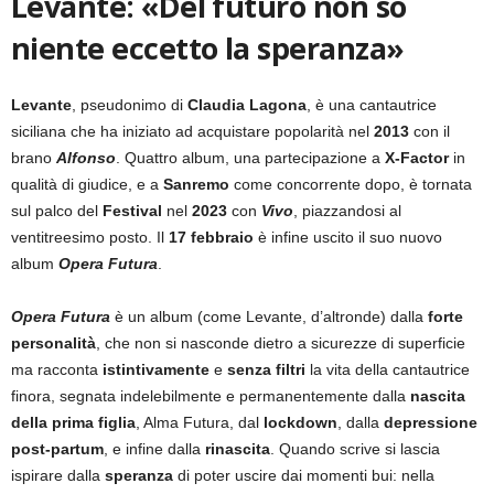
Levante: «Del futuro non so
niente eccetto la speranza»
Levante
, pseudonimo di
Claudia Lagona
, è una cantautrice
siciliana che ha iniziato ad acquistare popolarità nel
2013
con il
brano
Alfonso
. Quattro album, una partecipazione a
X-Factor
in
qualità di giudice, e a
Sanremo
come concorrente dopo, è tornata
sul palco del
Festival
nel
2023
con
Vivo
, piazzandosi al
ventitreesimo posto. Il
17 febbraio
è infine uscito il suo nuovo
album
Opera Futura
.
Opera Futura
è un album (come Levante, d’altronde) dalla
forte
personalità
, che non si nasconde dietro a sicurezze di superficie
ma racconta
istintivamente
e
senza filtri
la vita della cantautrice
finora, segnata indelebilmente e permanentemente dalla
nascita
della prima figlia
, Alma Futura, dal
lockdown
, dalla
depressione
post-partum
, e infine dalla
rinascita
. Quando scrive si lascia
ispirare dalla
speranza
di poter uscire dai momenti bui: nella