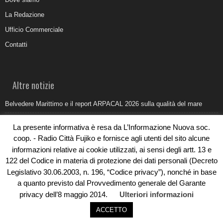
La Redazione
Ufficio Commerciale
Contatti
Altre notizie
Belvedere Marittimo e il report ARPACAL 2026 sulla qualità del mare
Come organizzare e allestire una camera ardente per l’ultimo saluto
La presente informativa è resa da L’Informazione Nuova soc.
Umidità di risalita in casa, come riconoscere i segnali veri
coop. - Radio Città Fujiko e fornisce agli utenti del sito alcune
informazioni relative ai cookie utilizzati, ai sensi degli artt. 13 e
Torna il Sun Donato Festival 2026
122 del Codice in materia di protezione dei dati personali (Decreto
Come il busking moderno ridisegna il paesaggio sonoro urbano
Legislativo 30.06.2003, n. 196, “Codice privacy”), nonché in base
a quanto previsto dal Provvedimento generale del Garante
privacy dell’8 maggio 2014.
Ulteriori informazioni
ACCETTO
© Copyright 2019 - Rivoluzioni Digitali