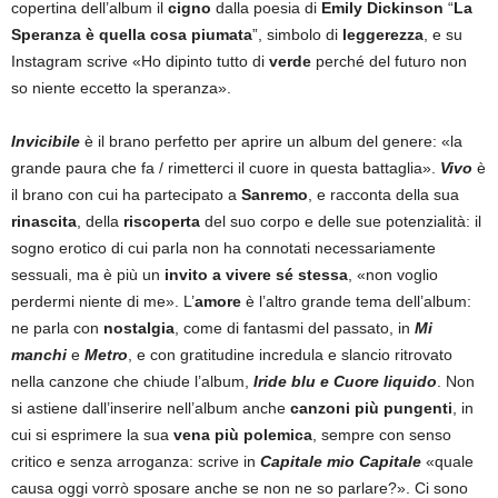
copertina dell’album il
cigno
dalla poesia di
Emily Dickinson
“
La
Speranza è quella cosa piumata
”, simbolo di
leggerezza
, e su
Instagram scrive «Ho dipinto tutto di
verde
perché del futuro non
so niente eccetto la speranza».
Invicibile
è il brano perfetto per aprire un album del genere: «la
grande paura che fa / rimetterci il cuore in questa battaglia».
Vivo
è
il brano con cui ha partecipato a
Sanremo
, e racconta della sua
rinascita
, della
riscoperta
del suo corpo e delle sue potenzialità: il
sogno erotico di cui parla non ha connotati necessariamente
sessuali, ma è più un
invito a vivere sé stessa
, «non voglio
perdermi niente di me». L’
amore
è l’altro grande tema dell’album:
ne parla con
nostalgia
, come di fantasmi del passato, in
Mi
manchi
e
Metro
, e con gratitudine incredula e slancio ritrovato
nella canzone che chiude l’album,
Iride blu e Cuore liquido
. Non
si astiene dall’inserire nell’album anche
canzoni più pungenti
, in
cui si esprimere la sua
vena più polemica
, sempre con senso
critico e senza arroganza: scrive in
Capitale mio Capitale
«quale
causa oggi vorrò sposare anche se non ne so parlare?». Ci sono