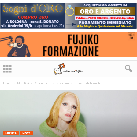
Home
MUSICA
Opera Futura: la speranza ritrovata di Levante
MUSICA
NEWS