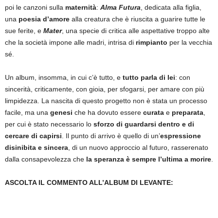
poi le canzoni sulla
maternità
:
Alma Futura
, dedicata alla figlia,
una
poesia d’amore
alla creatura che è riuscita a guarire tutte le
sue ferite, e
Mater
, una specie di critica alle aspettative troppo alte
che la società impone alle madri, intrisa di
rimpianto
per la vecchia
sé.
Un album, insomma, in cui c’è tutto, e
tutto parla di lei
: con
sincerità, criticamente, con gioia, per sfogarsi, per amare con più
limpidezza. La nascita di questo progetto non è stata un processo
facile, ma una
genesi
che ha dovuto essere
curata
e
preparata
,
per cui è stato necessario lo
sforzo di guardarsi dentro e di
cercare di capirsi
. Il punto di arrivo è quello di un’
espressione
disinibita e sincera
, di un nuovo approccio al futuro, rasserenato
dalla consapevolezza che
la speranza è sempre l’ultima a morire
.
ASCOLTA IL COMMENTO ALL’ALBUM DI LEVANTE: