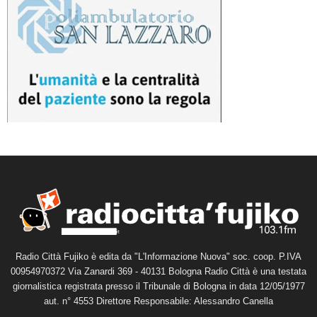
Radio Città Fujiko è edita da "L'Informazione Nuova" soc. coop. P.IVA
00954970372 Via Zanardi 369 - 40131 Bologna Radio Città è una testata
giornalistica registrata presso il Tribunale di Bologna in data 12/05/1977
aut. n° 4553 Direttore Responsabile: Alessandro Canella