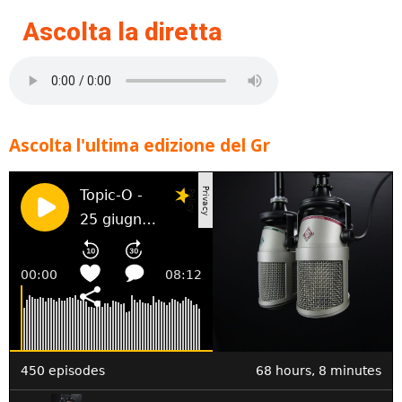
Ascolta la diretta
Ascolta l'ultima edizione del Gr