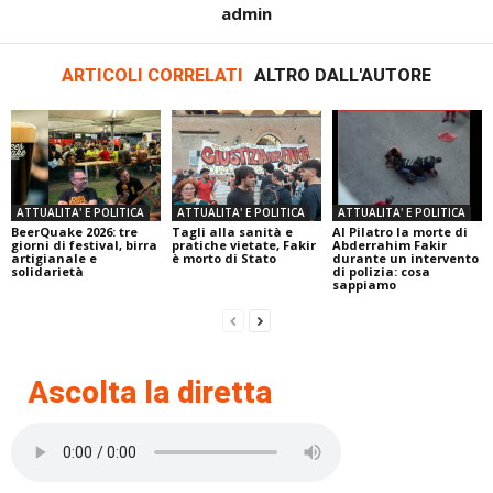
admin
ARTICOLI CORRELATI
ALTRO DALL'AUTORE
ATTUALITA' E POLITICA
ATTUALITA' E POLITICA
ATTUALITA' E POLITICA
BeerQuake 2026: tre
Tagli alla sanità e
Al Pilatro la morte di
giorni di festival, birra
pratiche vietate, Fakir
Abderrahim Fakir
artigianale e
è morto di Stato
durante un intervento
solidarietà
di polizia: cosa
sappiamo
Ascolta la diretta