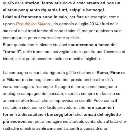
quello delle
stazioni ferroviarie
dove è stato
creato ad hoc un
allarme per quanto riguarda furti, scippi e borseggi
.
I dati sul fenomeno sono in calo
, per fare un esempio, come
riporta
Repubblica Milano
, da gennaio a luglio 2014 i furti nelle
stazioni o sui treni lombardi sono diminuiti, ma per qualcuno vale
comunque la pena creare allarme sociale.
È per questo che in alcune stazioni
spunteranno a breve dei
“tornelli”
, delle transenne sorvegliate dalla polizia per l’accesso ai
binari, cui si potrà accedere solo se muniti di biglietto.
La campagna securitaria riguarda già le stazioni di
Roma
,
Firenze
e
Milano
, ma immaginiamo che ben presto anche altre città
vorranno seguire l’esempio. Il pugno di ferro, come insegnano
analoghe campagne del passato, esercita sempre un fascino su
amministratori locali, che si improvvisano sceriffi. Poco conta il
risultato e cioè, come è facile prevedere, che
non saranno i
tornelli a dissuadere i borseggiatori
che,
armati del biglietto
più economico
, potranno agire indisturbati, contando sul fatto che
i cittadini onesti si sentiranno più tranquilli a causa di una