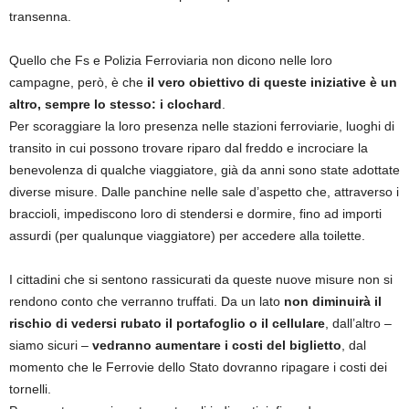
transenna.
Quello che Fs e Polizia Ferroviaria non dicono nelle loro
campagne, però, è che
il vero obiettivo di queste iniziative è un
altro, sempre lo stesso: i clochard
.
Per scoraggiare la loro presenza nelle stazioni ferroviarie, luoghi di
transito in cui possono trovare riparo dal freddo e incrociare la
benevolenza di qualche viaggiatore, già da anni sono state adottate
diverse misure. Dalle panchine nelle sale d’aspetto che, attraverso i
braccioli, impediscono loro di stendersi e dormire, fino ad importi
assurdi (per qualunque viaggiatore) per accedere alla toilette.
I cittadini che si sentono rassicurati da queste nuove misure non si
rendono conto che verranno truffati. Da un lato
non diminuirà il
rischio di vedersi rubato il portafoglio o il cellulare
, dall’altro –
siamo sicuri –
vedranno aumentare i costi del biglietto
, dal
momento che le Ferrovie dello Stato dovranno ripagare i costi dei
tornelli.