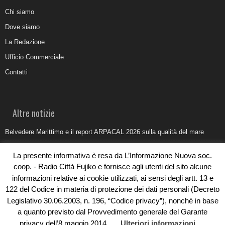
Chi siamo
Dove siamo
La Redazione
Ufficio Commerciale
Contatti
Altre notizie
Belvedere Marittimo e il report ARPACAL 2026 sulla qualità del mare
Come organizzare e allestire una camera ardente per l’ultimo saluto
La presente informativa è resa da L’Informazione Nuova soc.
Umidità di risalita in casa, come riconoscere i segnali veri
coop. - Radio Città Fujiko e fornisce agli utenti del sito alcune
informazioni relative ai cookie utilizzati, ai sensi degli artt. 13 e
Torna il Sun Donato Festival 2026
122 del Codice in materia di protezione dei dati personali (Decreto
Come il busking moderno ridisegna il paesaggio sonoro urbano
Legislativo 30.06.2003, n. 196, “Codice privacy”), nonché in base
a quanto previsto dal Provvedimento generale del Garante
privacy dell’8 maggio 2014.
Ulteriori informazioni