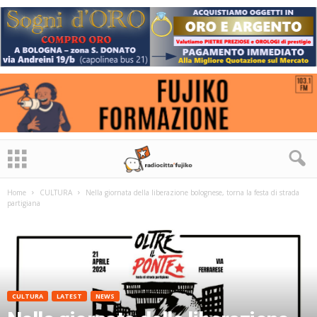
Home
CULTURA
Nella giornata della liberazione bolognese, torna la festa di strada
partigiana
CULTURA
LATEST
NEWS