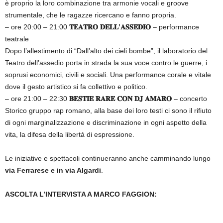
è proprio la loro combinazione tra armonie vocali e groove
strumentale, che le ragazze ricercano e fanno propria.
– ore 20:00 – 21:00
𝐓𝐄𝐀𝐓𝐑𝐎 𝐃𝐄𝐋𝐋’𝐀𝐒𝐒𝐄𝐃𝐈𝐎
– performance
teatrale
Dopo l’allestimento di “Dall’alto dei cieli bombe”, il laboratorio del
Teatro dell’assedio porta in strada la sua voce contro le guerre, i
soprusi economici, civili e sociali. Una performance corale e vitale
dove il gesto artistico si fa collettivo e politico.
– ore 21:00 – 22:30
𝐁𝐄𝐒𝐓𝐈𝐄 𝐑𝐀𝐑𝐄 𝐂𝐎𝐍 𝐃𝐉 𝐀𝐌𝐀𝐑𝐎
– concerto
Storico gruppo rap romano, alla base dei loro testi ci sono il rifiuto
di ogni marginalizzazione e discriminazione in ogni aspetto della
vita, la difesa della libertá di espressione.
Le iniziative e spettacoli continueranno anche camminando lungo
via Ferrarese e in via Algardi
.
ASCOLTA L’INTERVISTA A MARCO FAGGION: