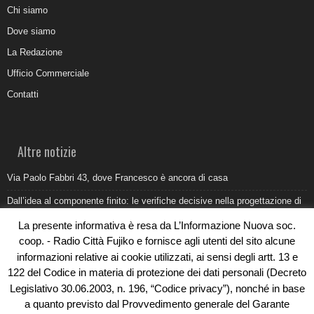
Chi siamo
Dove siamo
La Redazione
Ufficio Commerciale
Contatti
Altre notizie
Via Paolo Fabbri 43, dove Francesco è ancora di casa
Dall’idea al componente finito: le verifiche decisive nella progettazione di
uno stampo industriale
La presente informativa è resa da L’Informazione Nuova soc.
Belvedere Marittimo e il report ARPACAL 2026 sulla qualità del mare
coop. - Radio Città Fujiko e fornisce agli utenti del sito alcune
informazioni relative ai cookie utilizzati, ai sensi degli artt. 13 e
Come organizzare e allestire una camera ardente per l’ultimo saluto
122 del Codice in materia di protezione dei dati personali (Decreto
Umidità di risalita in casa, come riconoscere i segnali veri
Legislativo 30.06.2003, n. 196, “Codice privacy”), nonché in base
a quanto previsto dal Provvedimento generale del Garante