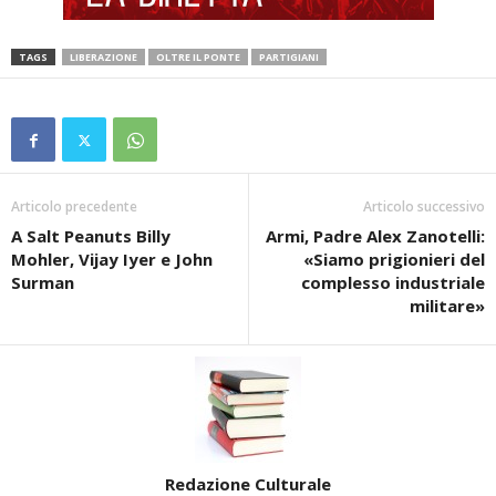
TAGS
LIBERAZIONE
OLTRE IL PONTE
PARTIGIANI
Articolo precedente
Articolo successivo
A Salt Peanuts Billy
Armi, Padre Alex Zanotelli:
Mohler, Vijay Iyer e John
«Siamo prigionieri del
Surman
complesso industriale
militare»
Redazione Culturale