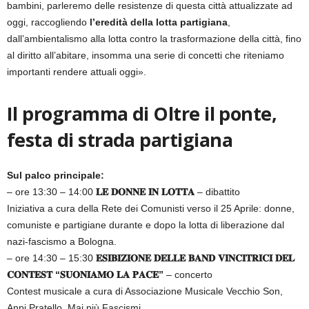
bambini, parleremo delle resistenze di questa città attualizzate ad
oggi, raccogliendo
l’eredità della lotta partigiana
,
dall’ambientalismo alla lotta contro la trasformazione della città, fino
al diritto all’abitare, insomma una serie di concetti che riteniamo
importanti rendere attuali oggi».
Il programma di Oltre il ponte,
festa di strada partigiana
Sul palco principale:
– ore 13:30 – 14:00
𝐋𝐄 𝐃𝐎𝐍𝐍𝐄 𝐈𝐍 𝐋𝐎𝐓𝐓𝐀
– dibattito
Iniziativa a cura della Rete dei Comunisti verso il 25 Aprile: donne,
comuniste e partigiane durante e dopo la lotta di liberazione dal
nazi-fascismo a Bologna.
– ore 14:30 – 15:30
𝐄𝐒𝐈𝐁𝐈𝐙𝐈𝐎𝐍𝐄 𝐃𝐄𝐋𝐋𝐄 𝐁𝐀𝐍𝐃 𝐕𝐈𝐍𝐂𝐈𝐓𝐑𝐈𝐂𝐈 𝐃𝐄𝐋
𝐂𝐎𝐍𝐓𝐄𝐒𝐓 “𝐒𝐔𝐎𝐍𝐈𝐀𝐌𝐎 𝐋𝐀 𝐏𝐀𝐂𝐄”
– concerto
Contest musicale a cura di Associazione Musicale Vecchio Son,
Anpi Pratello, Mai più Fascismi.