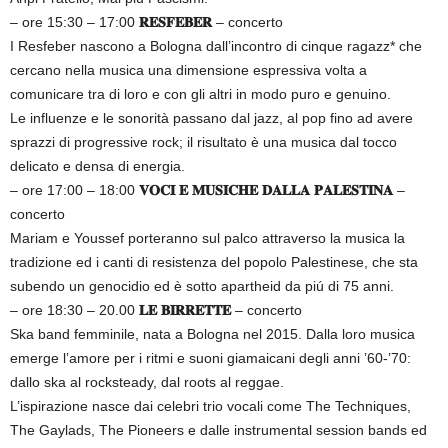
– ore 15:30 – 17:00
𝐑𝐄𝐒𝐅𝐄𝐁𝐄𝐑
– concerto
I Resfeber nascono a Bologna dall’incontro di cinque ragazz* che
cercano nella musica una dimensione espressiva volta a
comunicare tra di loro e con gli altri in modo puro e genuino.
Le influenze e le sonorità passano dal jazz, al pop fino ad avere
sprazzi di progressive rock; il risultato è una musica dal tocco
delicato e densa di energia.
– ore 17:00 – 18:00
𝐕𝐎𝐂𝐈 𝐄 𝐌𝐔𝐒𝐈𝐂𝐇𝐄 𝐃𝐀𝐋𝐋𝐀 𝐏𝐀𝐋𝐄𝐒𝐓𝐈𝐍𝐀
–
concerto
Mariam e Youssef porteranno sul palco attraverso la musica la
tradizione ed i canti di resistenza del popolo Palestinese, che sta
subendo un genocidio ed è sotto apartheid da piú di 75 anni.
– ore 18:30 – 20.00
𝐋𝐄 𝐁𝐈𝐑𝐑𝐄𝐓𝐓𝐄
– concerto
Ska band femminile, nata a Bologna nel 2015. Dalla loro musica
emerge l’amore per i ritmi e suoni giamaicani degli anni ’60-’70:
dallo ska al rocksteady, dal roots al reggae.
L’ispirazione nasce dai celebri trio vocali come The Techniques,
The Gaylads, The Pioneers e dalle instrumental session bands ed