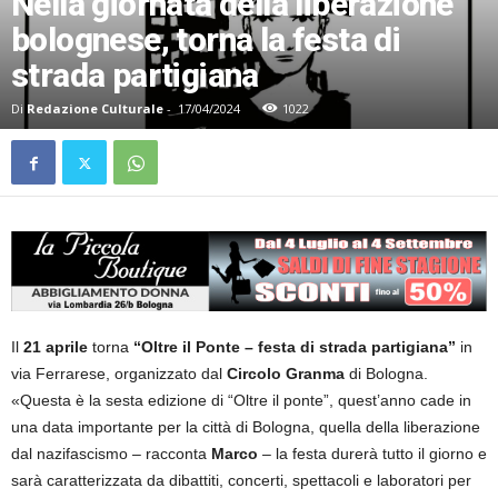
Nella giornata della liberazione
bolognese, torna la festa di
strada partigiana
Di
Redazione Culturale
-
17/04/2024
1022
Il
21 aprile
torna
“Oltre il Ponte – festa di strada partigiana”
in
via Ferrarese, organizzato dal
Circolo Granma
di Bologna.
«Questa è la sesta edizione di “Oltre il ponte”, quest’anno cade in
una data importante per la città di Bologna, quella della liberazione
dal nazifascismo – racconta
Marco
– la festa durerà tutto il giorno e
sarà caratterizzata da dibattiti, concerti, spettacoli e laboratori per