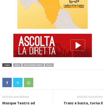
TAGS
AIDS
DOCUMENTARIO
PLUS
Articolo precedente
Articolo successivo
Masque Teatro ad
Trans e basta, torna il