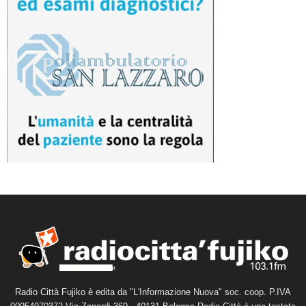
Radio Città Fujiko è edita da "L'Informazione Nuova" soc. coop. P.IVA