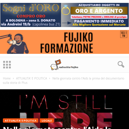
Home
ATTUALITA' E POLITICA
Nella giornata contro l’Aids la prima del documentario
sulla storia di Plus
ATTUALITA' E POLITICA
LOCALE