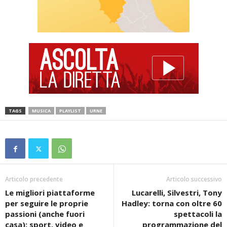
TAGS
MUSICA
PLAYLIST
URNE
Articolo precedente
Articolo successivo
Le migliori piattaforme
Lucarelli, Silvestri, Tony
per seguire le proprie
Hadley: torna con oltre 60
passioni (anche fuori
spettacoli la
casa): sport, video e
programmazione del