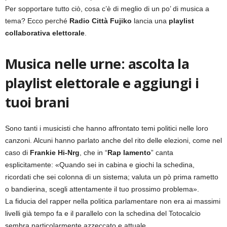
Per sopportare tutto ciò, cosa c’è di meglio di un po’ di musica a
tema? Ecco perché
Radio Città Fujiko
lancia una
playlist
collaborativa elettorale
.
Musica nelle urne: ascolta la
playlist elettorale e aggiungi i
tuoi brani
Sono tanti i musicisti che hanno affrontato temi politici nelle loro
canzoni. Alcuni hanno parlato anche del rito delle elezioni, come nel
caso di
Frankie Hi-Nrg
, che in “
Rap lamento
” canta
esplicitamente: «Quando sei in cabina e giochi la schedina,
ricordati che sei colonna di un sistema; valuta un pò prima rametto
o bandierina, scegli attentamente il tuo prossimo problema».
La fiducia del rapper nella politica parlamentare non era ai massimi
livelli già tempo fa e il parallelo con la schedina del Totocalcio
sembra particolarmente azzeccato e attuale.