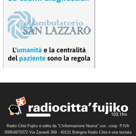
Radio Città Fujiko è edita da "L'Informazione Nuova" soc. coop. P.IVA
00954970372 Via Zanardi 369 - 40131 Bologna Radio Città è una testata