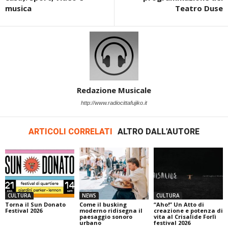
musica
Teatro Duse
Redazione Musicale
http://www.radiocittafujiko.it
ARTICOLI CORRELATI
ALTRO DALL'AUTORE
CULTURA
NEWS
CULTURA
Torna il Sun Donato
Come il busking
“Aho!” Un Atto di
Festival 2026
moderno ridisegna il
creazione e potenza di
paesaggio sonoro
vita al Crisalide Forlì
urbano
festival 2026