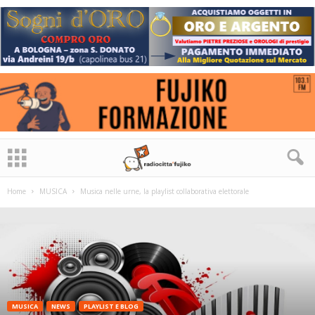
Home
MUSICA
Musica nelle urne, la playlist collaborativa elettorale
MUSICA
NEWS
PLAYLIST E BLOG