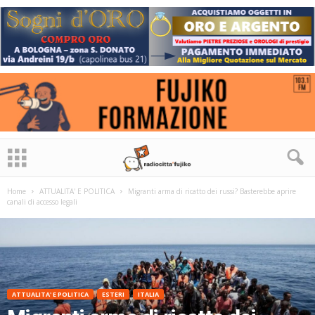
Home
ATTUALITA' E POLITICA
Migranti arma di ricatto dei russi? Basterebbe aprire
canali di accesso legali
ATTUALITA' E POLITICA
ESTERI
ITALIA