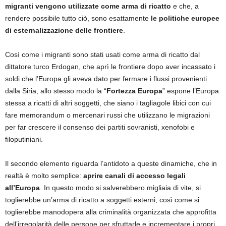
migranti vengono utilizzate come arma di ricatto
e che, a
rendere possibile tutto ciò, sono esattamente
le politiche europee
di esternalizzazione delle frontiere
.
Così come i migranti sono stati usati come arma di ricatto dal
dittatore turco Erdogan, che aprì le frontiere dopo aver incassato i
soldi che l’Europa gli aveva dato per fermare i flussi provenienti
dalla Siria, allo stesso modo la “
Fortezza Europa
” espone l’Europa
stessa a ricatti di altri soggetti, che siano i tagliagole libici con cui
fare memorandum o mercenari russi che utilizzano le migrazioni
per far crescere il consenso dei partiti sovranisti, xenofobi e
filoputiniani.
Il secondo elemento riguarda l’antidoto a queste dinamiche, che in
realtà è molto semplice:
aprire canali di accesso legali
all’Europa
. In questo modo si salverebbero migliaia di vite, si
toglierebbe un’arma di ricatto a soggetti esterni, così come si
toglierebbe manodopera alla criminalità organizzata che approfitta
dell’irregolarità delle persone per sfruttarle e incrementare i propri