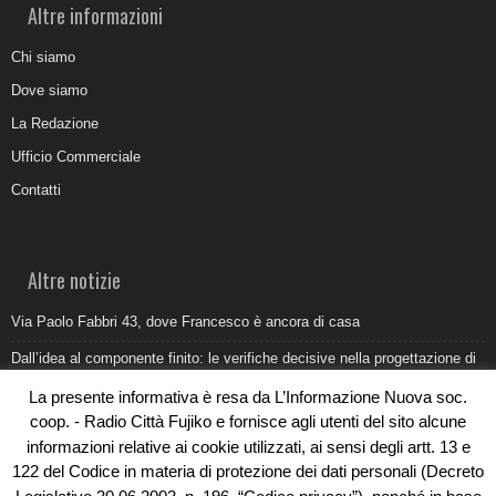
Altre informazioni
Chi siamo
Dove siamo
La Redazione
Ufficio Commerciale
Contatti
Altre notizie
Via Paolo Fabbri 43, dove Francesco è ancora di casa
Dall’idea al componente finito: le verifiche decisive nella progettazione di
uno stampo industriale
La presente informativa è resa da L’Informazione Nuova soc.
Belvedere Marittimo e il report ARPACAL 2026 sulla qualità del mare
coop. - Radio Città Fujiko e fornisce agli utenti del sito alcune
informazioni relative ai cookie utilizzati, ai sensi degli artt. 13 e
Come organizzare e allestire una camera ardente per l’ultimo saluto
122 del Codice in materia di protezione dei dati personali (Decreto
Umidità di risalita in casa, come riconoscere i segnali veri