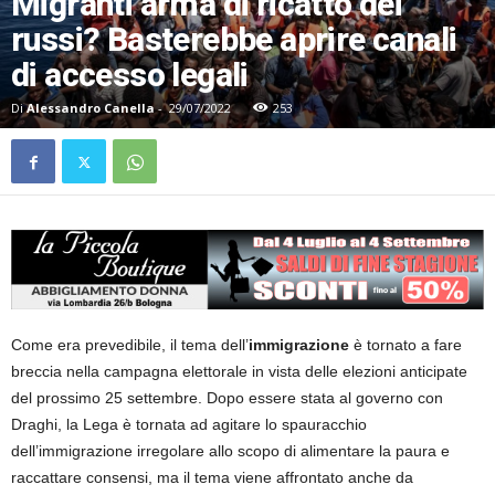
Migranti arma di ricatto dei
russi? Basterebbe aprire canali
di accesso legali
Di
Alessandro Canella
-
29/07/2022
253
Come era prevedibile, il tema dell’
immigrazione
è tornato a fare
breccia nella campagna elettorale in vista delle elezioni anticipate
del prossimo 25 settembre. Dopo essere stata al governo con
Draghi, la Lega è tornata ad agitare lo spauracchio
dell’immigrazione irregolare allo scopo di alimentare la paura e
raccattare consensi, ma il tema viene affrontato anche da