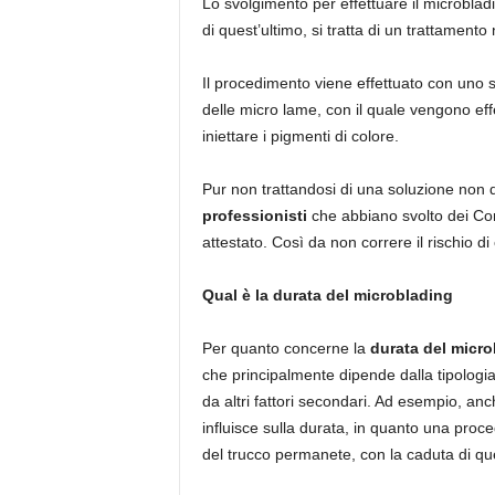
Lo svolgimento per effettuare il microblad
di quest’ultimo, si tratta di un trattamen
Il procedimento viene effettuato con uno s
delle micro lame, con il quale vengono eff
iniettare i pigmenti di colore.
Pur non trattandosi di una soluzione non d
professionisti
che abbiano svolto dei Cor
attestato. Così da non correre il rischio 
Qual è la durata del microblading
Per quanto concerne la
durata del micro
che principalmente dipende dalla tipologi
da altri fattori secondari. Ad esempio, anc
influisce sulla durata, in quanto una pro
del trucco permanete, con la caduta di que