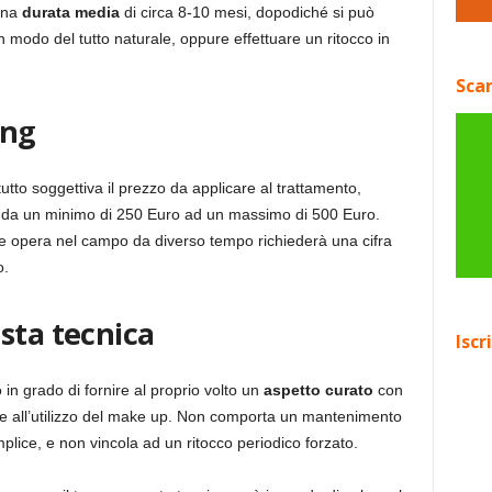
 una
durata media
di circa 8-10 mesi, dopodiché si può
n modo del tutto naturale, oppure effettuare un ritocco in
Scar
ing
utto soggettiva il prezzo da applicare al trattamento,
da un minimo di 250 Euro ad un massimo di 500 Euro.
e opera nel campo da diverso tempo richiederà una cifra
o.
sta tecnica
Iscr
o in grado di fornire al proprio volto un
aspetto curato
con
re all’utilizzo del make up. Non comporta un mantenimento
lice, e non vincola ad un ritocco periodico forzato.