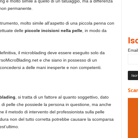
ing è molto simile a quello di un tatuaggio, ma a differenza
to non permanente.
trumento, molto simile all’aspetto di una piccola penna con
ettuate delle
piccole incisioni nella pelle
, in modo da
Is
Email
efinitiva, il microblading deve essere eseguito solo da
soMicroBlading.net e che siano in possesso di un
di concedersi a delle mani inesperte e non competenti.
Scar
blading
, si tratta di un fattore al quanto soggettivo, dato
a di pelle che possiede la persona in questione, ma anche
he il metodo di intervento del professionista sulla pelle
cedura non del tutto corretta potrebbe causare la scomparsa
st’ultimo.