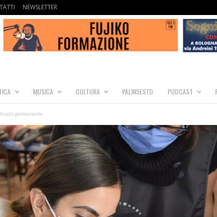
TATTI
NEWSLETTER
TICA
MUSICA
CULTURA
PALINSESTO
PODCAST
l trucco permanente