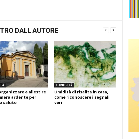
TRO DALL'AUTORE
ITÀ
CURIOSITÀ
rganizzare e allestire
Umidità di risalita in casa,
mera ardente per
come riconoscere i segnali
mo saluto
veri