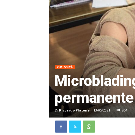
CURIOSITÀ
Microblading
permanente
Di
Riccardo Platone
-
13/05/2021
204