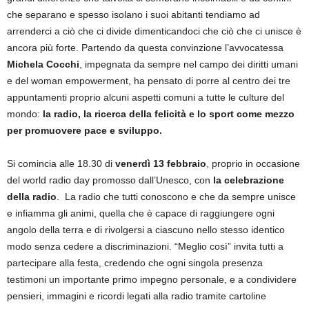
che separano e spesso isolano i suoi abitanti tendiamo ad
arrenderci a ciò che ci divide dimenticandoci che ciò che ci unisce è
ancora più forte. Partendo da questa convinzione l’avvocatessa
Michela Cocchi
, impegnata da sempre nel campo dei diritti umani
e del woman empowerment, ha pensato di porre al centro dei tre
appuntamenti proprio alcuni aspetti comuni a tutte le culture del
mondo:
la radio, la ricerca della felicità e lo sport come mezzo
per promuovere pace e sviluppo.
Si comincia alle 18.30 di
venerdì 13 febbraio
, proprio in occasione
del world radio day promosso dall’Unesco, con
la celebrazione
della radio
. La radio che tutti conoscono e che da sempre unisce
e infiamma gli animi, quella che è capace di raggiungere ogni
angolo della terra e di rivolgersi a ciascuno nello stesso identico
modo senza cedere a discriminazioni. “Meglio così” invita tutti a
partecipare alla festa, credendo che ogni singola presenza
testimoni un importante primo impegno personale, e a condividere
pensieri, immagini e ricordi legati alla radio tramite cartoline