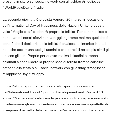
presenti in situ o sui social network con gli ashtag #megliocosì,
#WorldRadioDay e #radio.
La seconda giornata è prevista Venerdì 20 marzo, in occasione
dell’international Day of Happiness delle Nazioni Unite, e questa
volta “Meglio così” celebrerà proprio la felicità. Forse non esiste e
nonostante i nostri sforzi non la raggiungeremo mai ma quel che è
certo è che il desiderio della felicità è qualcosa di inscritto in tutti i
noi, che accomuna tutti gli uomini e che perciò li rende più simili gli
uni con gli altri. Proprio per questo motivo i cittadini saranno
chiamati a condividere la propria idea di felicità tramite cartoline
presenti alla festa o sui social network con gli ashtag #megliocosì,
#HappinessDay e #Happy.
Infine l’ultimo appuntamento sarà allo sport. In occasione
dell’International Day of Sport for Development and Peace il 10
aprile “Meglio così” celebrerà la pratica sportiva, capace non solo
di infiammare gli animi di entusiasmo e passione ma soprattutto di
insegnare il rispetto delle regole e dell’avversario nonchè a fare