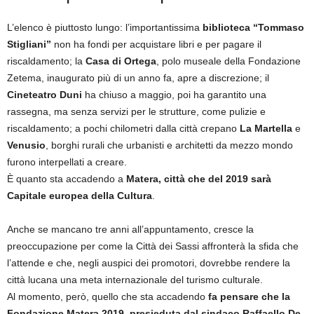
L’elenco è piuttosto lungo: l’importantissima
biblioteca “Tommaso
Stigliani”
non ha fondi per acquistare libri e per pagare il
riscaldamento; la
Casa di Ortega
, polo museale della Fondazione
Zetema, inaugurato più di un anno fa, apre a discrezione; il
Cineteatro Duni
ha chiuso a maggio, poi ha garantito una
rassegna, ma senza servizi per le strutture, come pulizie e
riscaldamento; a pochi chilometri dalla città crepano
La Martella
e
Venusio
, borghi rurali che urbanisti e architetti da mezzo mondo
furono interpellati a creare.
È quanto sta accadendo a
Matera, città che del 2019 sarà
Capitale europea della Cultura
.
Anche se mancano tre anni all’appuntamento, cresce la
preoccupazione per come la Città dei Sassi affronterà la sfida che
l’attende e che, negli auspici dei promotori, dovrebbe rendere la
città lucana una meta internazionale del turismo culturale.
Al momento, però, quello che sta accadendo
fa pensare che la
Fondazione Matera 2019, presieduta dal sindaco Raffaello De