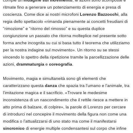
compie un’
indagine sul movimento
, le azioni sono scomposte e
ritmate fino a generare un potenziamento di energia e presa di
coscienza. Come dice ai nostri microfoni
Lorenzo Bazzocchi
, alla
regia dello spettacolo «rimanda pienamente ai concetti freudiani di
“rimozione” e “ritorno del rimosso” e su questa duplice
congiunzione un passato che ritorna molteplice nel presente sotto
forma anche incognita su cui si basa tutto il teorema che utilizziamo
per la nostra indagine sul movimento». Un ritorno su se stessi
vincendo lo spettro della ripetizione tramite la parcellizzazione delle
azioni,
drammaturgia
e
coreografia
.
Movimento, magia e simultaneità sono gli elementi che
caratterizzano questa
danza
che spazia tra l’umano e l’animale, tra
l’imitazione magica e il sacrificio. «Trovare le medesime
inconsistenza di un nascondimento che il rettile riesce a mettere in
atto prima di balzare, di colpire», la parole di Lorenzo per cercare
di introdurci nel concepire il movimento della figura non come una
modifica o l’attualizzarsi di uno stato ma come il manifestarsi
sincronico
di energie multiple condensantesi sul corpo che infine