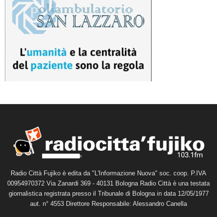
Radio Città Fujiko è edita da "L'Informazione Nuova" soc. coop. P.IVA
00954970372 Via Zanardi 369 - 40131 Bologna Radio Città è una testata
giornalistica registrata presso il Tribunale di Bologna in data 12/05/1977
aut. n° 4553 Direttore Responsabile: Alessandro Canella