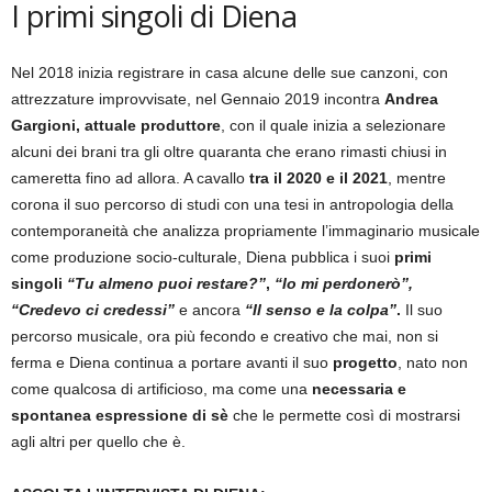
I primi singoli di Diena
Nel 2018 inizia registrare in casa alcune delle sue canzoni, con
attrezzature improvvisate, nel Gennaio 2019 incontra
Andrea
Gargioni, attuale produttore
, con il quale inizia a selezionare
alcuni dei brani tra gli oltre quaranta che erano rimasti chiusi in
cameretta fino ad allora. A cavallo
tra il 2020 e il 2021
, mentre
corona il suo percorso di studi con una tesi in antropologia della
contemporaneità che analizza propriamente l’immaginario musicale
come produzione socio-culturale, Diena pubblica i suoi
primi
singoli
“Tu almeno puoi restare?”
,
“Io mi perdonerò”,
“Credevo ci credessi”
e ancora
“Il senso e la colpa”
.
Il suo
percorso musicale, ora più fecondo e creativo che mai, non si
ferma e Diena continua a portare avanti il suo
progetto
, nato non
come qualcosa di artificioso, ma come una
necessaria e
spontanea espressione di sè
che le permette così di mostrarsi
agli altri per quello che è.