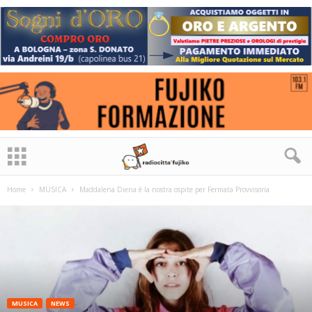
Home
MUSICA
Maddalena Diena è la nostra ospite per Fermata Provvisoria
MUSICA
NEWS