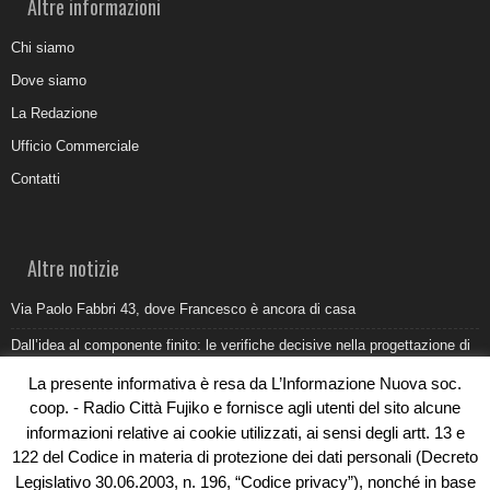
Altre informazioni
Chi siamo
Dove siamo
La Redazione
Ufficio Commerciale
Contatti
Altre notizie
Via Paolo Fabbri 43, dove Francesco è ancora di casa
Dall’idea al componente finito: le verifiche decisive nella progettazione di
uno stampo industriale
La presente informativa è resa da L’Informazione Nuova soc.
Belvedere Marittimo e il report ARPACAL 2026 sulla qualità del mare
coop. - Radio Città Fujiko e fornisce agli utenti del sito alcune
informazioni relative ai cookie utilizzati, ai sensi degli artt. 13 e
Come organizzare e allestire una camera ardente per l’ultimo saluto
122 del Codice in materia di protezione dei dati personali (Decreto
Umidità di risalita in casa, come riconoscere i segnali veri
Legislativo 30.06.2003, n. 196, “Codice privacy”), nonché in base