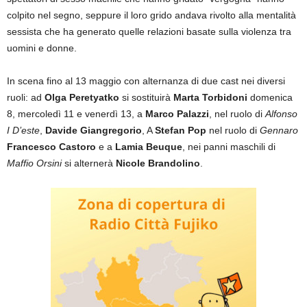
colpito nel segno, seppure il loro grido andava rivolto alla mentalità
sessista che ha generato quelle relazioni basate sulla violenza tra
uomini e donne.
In scena fino al 13 maggio con alternanza di due cast nei diversi
ruoli: ad
Olga Peretyatko
si sostituirà
Marta Torbidoni
domenica
8, mercoledì 11 e venerdì 13, a
Marco Palazzi
, nel ruolo di
Alfonso
I D’este
,
Davide Giangregorio
, A
Stefan Pop
nel ruolo di
Gennaro
Francesco Castoro
e a
Lamia Beuque
, nei panni maschili di
Maffio Orsini
si alternerà
Nicole Brandolino
.