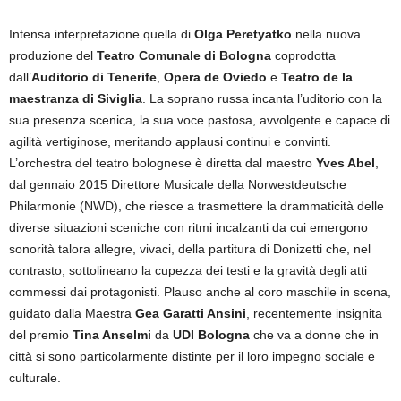
Intensa interpretazione quella di
Olga Peretyatko
nella nuova
produzione del
Teatro Comunale di Bologna
coprodotta
dall’
Auditorio di Tenerife
,
Opera de Oviedo
e
Teatro de la
maestranza di Siviglia
. La soprano russa incanta l’uditorio con la
sua presenza scenica, la sua voce pastosa, avvolgente e capace di
agilità vertiginose, meritando applausi continui e convinti.
L’orchestra del teatro bolognese è diretta dal maestro
Yves Abel
,
dal gennaio 2015 Direttore Musicale della Norwestdeutsche
Philarmonie (NWD), che riesce a trasmettere la drammaticità delle
diverse situazioni sceniche con ritmi incalzanti da cui emergono
sonorità talora allegre, vivaci, della partitura di Donizetti che, nel
contrasto, sottolineano la cupezza dei testi e la gravità degli atti
commessi dai protagonisti. Plauso anche al coro maschile in scena,
guidato dalla Maestra
Gea Garatti Ansini
, recentemente insignita
del premio
Tina Anselmi
da
UDI Bologna
che va a donne che in
città si sono particolarmente distinte per il loro impegno sociale e
culturale.