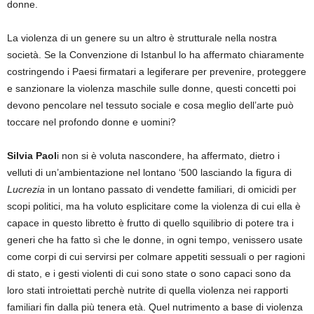
donne.
La violenza di un genere su un altro è strutturale nella nostra
società. Se la Convenzione di Istanbul lo ha affermato chiaramente
costringendo i Paesi firmatari a legiferare per prevenire, proteggere
e sanzionare la violenza maschile sulle donne, questi concetti poi
devono pencolare nel tessuto sociale e cosa meglio dell’arte può
toccare nel profondo donne e uomini?
Silvia Paol
i non si è voluta nascondere, ha affermato, dietro i
velluti di un’ambientazione nel lontano ‘500 lasciando la figura di
Lucrezia
in un lontano passato di vendette familiari, di omicidi per
scopi politici, ma ha voluto esplicitare come la violenza di cui ella è
capace in questo libretto è frutto di quello squilibrio di potere tra i
generi che ha fatto sì che le donne, in ogni tempo, venissero usate
come corpi di cui servirsi per colmare appetiti sessuali o per ragioni
di stato, e i gesti violenti di cui sono state o sono capaci sono da
loro stati introiettati perchè nutrite di quella violenza nei rapporti
familiari fin dalla più tenera età. Quel nutrimento a base di violenza