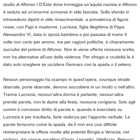
studio di Alfonso I D’Este dove troneggia un’aquila nazista e
Alfonso
è seduto ad un’enorme scrivania in stile fascista. Sullo sfondo si
intravedono dipinti in stile rinascimentale, a prevalenza di figure
rosse, con Papi e madonne.
Lucrezia
, figlia illegittima di Papa
Alessandro VI, data in sposa bambina e poi passata di mano 4
volte non certo per amore, ma per ragioni politiche, è chiaramente
succube del potere di
Alfonso
. Non le viene offerta nessuna scelta,
non ha alternative all’uso della violenza. Per sfregio e crudeltà le è
dato solo scegliere se uccidere Gennaro con la spada o il veleno.
Nessun personaggio ha scampo in quest’opera, ovunque strade
sbarrate, porte sbarrate, devono soccobere in un modo o nell’altro.
Tranne
Lucrezia
, nessun’altra donna è parlante, nessun’altra
prende parola, non le dame alla festa, nessuna corigiana. Solo agli
uomini è concesso diritto di parola e, quando è esercitato su
Lucrezia è per insultarla, farle violenza per l’appunto verbale. Le
parole feriscono come la spada, da lì non era così difficile
reinterpretare le offese rivolte alla potente Borgia a Venezia, nel
prologo, dai cinque assalitori (Orsini, Livoretto, Vitellozzo, Petrucci