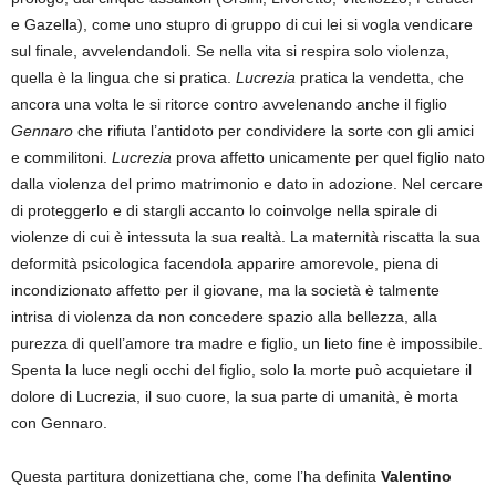
e Gazella), come uno stupro di gruppo di cui lei si vogla vendicare
sul finale, avvelendandoli. Se nella vita si respira solo violenza,
quella è la lingua che si pratica.
Lucrezia
pratica la vendetta, che
ancora una volta le si ritorce contro avvelenando anche il figlio
Gennaro
che rifiuta l’antidoto per condividere la sorte con gli amici
e commilitoni.
Lucrezia
prova affetto unicamente per quel figlio nato
dalla violenza del primo matrimonio e dato in adozione. Nel cercare
di proteggerlo e di stargli accanto lo coinvolge nella spirale di
violenze di cui è intessuta la sua realtà. La maternità riscatta la sua
deformità psicologica facendola apparire amorevole, piena di
incondizionato affetto per il giovane, ma la società è talmente
intrisa di violenza da non concedere spazio alla bellezza, alla
purezza di quell’amore tra madre e figlio, un lieto fine è impossibile.
Spenta la luce negli occhi del figlio, solo la morte può acquietare il
dolore di Lucrezia, il suo cuore, la sua parte di umanità, è morta
con Gennaro.
Questa partitura donizettiana che, come l’ha definita
Valentino