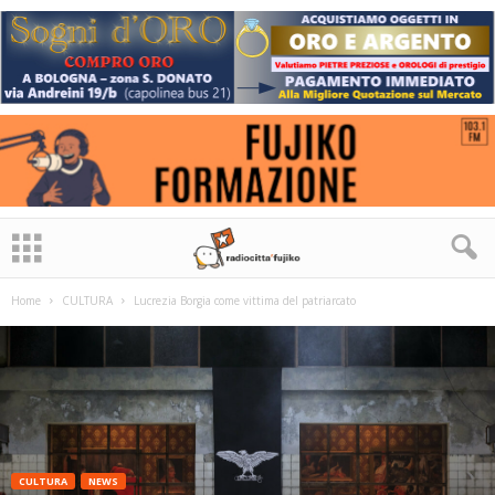
Home
CULTURA
Lucrezia Borgia come vittima del patriarcato
CULTURA
NEWS