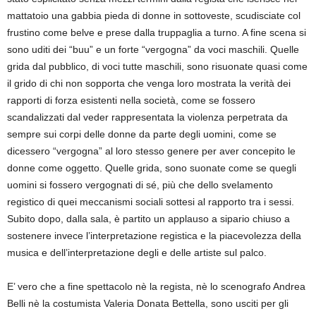
mattatoio una gabbia pieda di donne in sottoveste, scudisciate col
frustino come belve e prese dalla truppaglia a turno. A fine scena si
sono uditi dei “buu” e un forte “vergogna” da voci maschili. Quelle
grida dal pubblico, di voci tutte maschili, sono risuonate quasi come
il grido di chi non sopporta che venga loro mostrata la verità dei
rapporti di forza esistenti nella società, come se fossero
scandalizzati dal veder rappresentata la violenza perpetrata da
sempre sui corpi delle donne da parte degli uomini, come se
dicessero “vergogna” al loro stesso genere per aver concepito le
donne come oggetto. Quelle grida, sono suonate come se quegli
uomini si fossero vergognati di sé, più che dello svelamento
registico di quei meccanismi sociali sottesi al rapporto tra i sessi.
Subito dopo, dalla sala, è partito un applauso a sipario chiuso a
sostenere invece l’interpretazione registica e la piacevolezza della
musica e dell’interpretazione degli e delle artiste sul palco.
E’ vero che a fine spettacolo nè la regista, nè lo scenografo Andrea
Belli nè la costumista Valeria Donata Bettella, sono usciti per gli