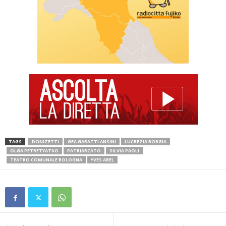
TAGS
DONIZETTI
GEA GARATTI ANSINI
LUCREZIA BORGIA
OLGA PETRETYATKO
PATRIARCATO
SILVIA PAOLI
TEATRO COMUNALE BOLOGNA
YVES ABEL