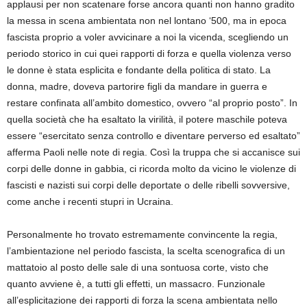
applausi per non scatenare forse ancora quanti non hanno gradito
la messa in scena ambientata non nel lontano ‘500, ma in epoca
fascista proprio a voler avvicinare a noi la vicenda, scegliendo un
periodo storico in cui quei rapporti di forza e quella violenza verso
le donne è stata esplicita e fondante della politica di stato. La
donna, madre, doveva partorire figli da mandare in guerra e
restare confinata all’ambito domestico, ovvero “al proprio posto”. In
quella società che ha esaltato la virilità, il potere maschile poteva
essere “esercitato senza controllo e diventare perverso ed esaltato”
afferma Paoli nelle note di regia. Così la truppa che si accanisce sui
corpi delle donne in gabbia, ci ricorda molto da vicino le violenze di
fascisti e nazisti sui corpi delle deportate o delle ribelli sovversive,
come anche i recenti stupri in Ucraina.
Personalmente ho trovato estremamente convincente la regia,
l’ambientazione nel periodo fascista, la scelta scenografica di un
mattatoio al posto delle sale di una sontuosa corte, visto che
quanto avviene è, a tutti gli effetti, un massacro. Funzionale
all’esplicitazione dei rapporti di forza la scena ambientata nello