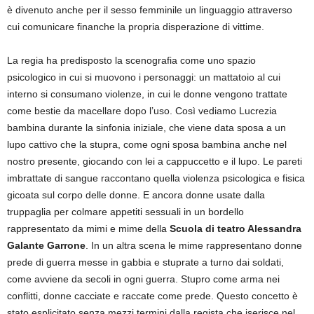
è divenuto anche per il sesso femminile un linguaggio attraverso
cui comunicare finanche la propria disperazione di vittime.
La regia ha predisposto la scenografia come uno spazio
psicologico in cui si muovono i personaggi: un mattatoio al cui
interno si consumano violenze, in cui le donne vengono trattate
come bestie da macellare dopo l’uso. Così vediamo Lucrezia
bambina durante la sinfonia iniziale, che viene data sposa a un
lupo cattivo che la stupra, come ogni sposa bambina anche nel
nostro presente, giocando con lei a cappuccetto e il lupo. Le pareti
imbrattate di sangue raccontano quella violenza psicologica e fisica
gicoata sul corpo delle donne. E ancora donne usate dalla
truppaglia per colmare appetiti sessuali in un bordello
rappresentato da mimi e mime della
Scuola di teatro Alessandra
Galante Garrone
. In un altra scena le mime rappresentano donne
prede di guerra messe in gabbia e stuprate a turno dai soldati,
come avviene da secoli in ogni guerra. Stupro come arma nei
conflitti, donne cacciate e raccate come prede. Questo concetto è
stato esplicitato senza mezzi termini dalla regista che iserisce nel