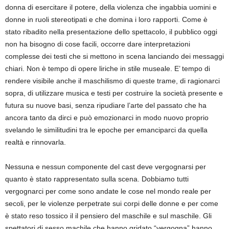
donna di esercitare il potere, della violenza che ingabbia uomini e
donne in ruoli stereotipati e che domina i loro rapporti. Come è
stato ribadito nella presentazione dello spettacolo, il pubblico oggi
non ha bisogno di cose facili, occorre dare interpretazioni
complesse dei testi che si mettono in scena lanciando dei messaggi
chiari. Non è tempo di opere liriche in stile museale. E’ tempo di
rendere visibile anche il maschilismo di queste trame, di ragionarci
sopra, di utilizzare musica e testi per costruire la società presente e
futura su nuove basi, senza ripudiare l’arte del passato che ha
ancora tanto da dirci e può emozionarci in modo nuovo proprio
svelando le similitudini tra le epoche per emanciparci da quella
realtà e rinnovarla.
Nessuna e nessun componente del cast deve vergognarsi per
quanto è stato rappresentato sulla scena. Dobbiamo tutti
vergognarci per come sono andate le cose nel mondo reale per
secoli, per le violenze perpetrate sui corpi delle donne e per come
è stato reso tossico il il pensiero del maschile e sul maschile. Gli
spettatori di sesso machile che hanno gridato “vergogna” hanno