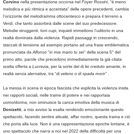
Corvino
nella presentazione occorsa nel
Foyer Rossini
, “è meno
melodica e più ritmica e accentata” delle opere precedenti, cambia
l’orizzonte del melodramma ottocentesco e prepara il terreno a
Verdi, che tanto assorbirà dalle scene del suo predecessore.
Melodie struggenti, toni cupi, inquieti immettono l’uditorio in una
realtà dominata dalla violenza. Rapidi passaggi in crescendo,
staccati di tensione ad esempio portano ad una frase emblematica
pronunciata da
Alfonso
“
in mia mano tu se
i” della scena 5° del
primo atto, parole che precedono immediatamente la già citata
scelta offerta a
Lucrezia
, per la sorte del di lei creduto amante, in
realtà senza alernative, tra “
di veleno o di spada
morir” .
La messa in scena in epoca fascista che esplicita la violenza insita
nei rapporti sociali, nelle trame di potere e nei rapportaia
uomo/donna, non sminuisce la carica emotiva della musica di
Donizetti
, a mio avviso la esalta rendendo emozionante questo
spettacolo, facendo sentire attuale, affar nostro, questa trama e ciò
che porta alla luce. Non è una rappresentazione epoche lontane, è
uno spettacolo che narra a noi nel 2022 della difficoltà per una