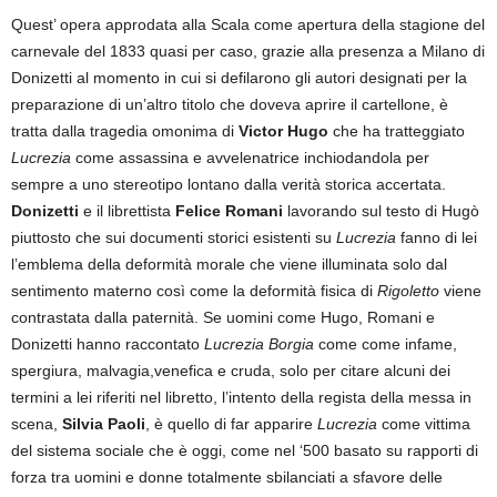
Quest’ opera approdata alla Scala come apertura della stagione del
carnevale del 1833 quasi per caso, grazie alla presenza a Milano di
Donizetti al momento in cui si defilarono gli autori designati per la
preparazione di un’altro titolo che doveva aprire il cartellone, è
tratta dalla tragedia omonima di
Victor Hugo
che ha tratteggiato
Lucrezia
come assassina e avvelenatrice inchiodandola per
sempre a uno stereotipo lontano dalla verità storica accertata.
Donizetti
e il librettista
Felice Romani
lavorando sul testo di Hugò
piuttosto che sui documenti storici esistenti su
Lucrezia
fanno di lei
l’emblema della deformità morale che viene illuminata solo dal
sentimento materno così come la deformità fisica di
Rigoletto
viene
contrastata dalla paternità. Se uomini come Hugo, Romani e
Donizetti hanno raccontato
Lucrezia Borgia
come come infame,
spergiura, malvagia,venefica e cruda, solo per citare alcuni dei
termini a lei riferiti nel libretto, l’intento della regista della messa in
scena,
Silvia Paoli
, è quello di far apparire
Lucrezia
come vittima
del sistema sociale che è oggi, come nel ‘500 basato su rapporti di
forza tra uomini e donne totalmente sbilanciati a sfavore delle