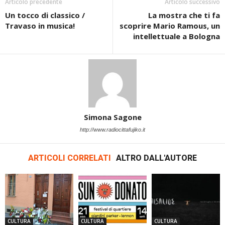
Articolo precedente
Articolo successivo
Un tocco di classico /
La mostra che ti fa
Travaso in musica!
scoprire Mario Ramous, un
intellettuale a Bologna
Simona Sagone
http://www.radiocittafujiko.it
ARTICOLI CORRELATI
ALTRO DALL'AUTORE
CULTURA
CULTURA
CULTURA