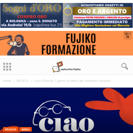
Home
MUSICA
Lucio Ottanta, 5 giorni di eventi per celebrare l’artista￼
MUSICA
NEWS