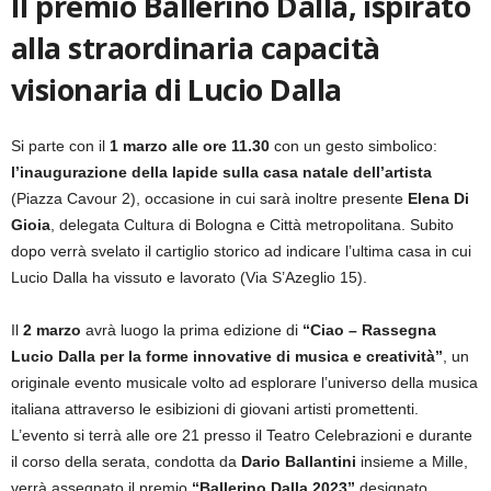
Il premio Ballerino Dalla, ispirato
alla straordinaria capacità
visionaria di Lucio Dalla
Si parte con il
1 marzo alle ore 11.30
con un gesto simbolico:
l’inaugurazione della lapide sulla casa natale dell’artista
(Piazza Cavour 2), occasione in cui sarà inoltre presente
Elena Di
Gioia
, delegata Cultura di Bologna e Città metropolitana. Subito
dopo verrà svelato il cartiglio storico ad indicare l’ultima casa in cui
Lucio Dalla ha vissuto e lavorato (Via S’Azeglio 15).
Il
2 marzo
avrà luogo la prima edizione di
“Ciao – Rassegna
Lucio Dalla per la forme innovative di musica e creatività”
, un
originale evento musicale volto ad esplorare l’universo della musica
italiana attraverso le esibizioni di giovani artisti promettenti.
L’evento si terrà alle ore 21 presso il Teatro Celebrazioni e durante
il corso della serata, condotta da
Dario Ballantini
insieme a Mille,
verrà assegnato il premio
“Ballerino Dalla 2023”
designato