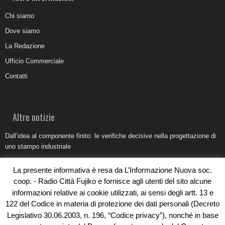
Chi siamo
Dove siamo
La Redazione
Ufficio Commerciale
Contatti
Altre notizie
Dall’idea al componente finito: le verifiche decisive nella progettazione di
uno stampo industriale
Belvedere Marittimo e il report ARPACAL 2026 sulla qualità del mare
La presente informativa è resa da L’Informazione Nuova soc.
Come organizzare e allestire una camera ardente per l’ultimo saluto
coop. - Radio Città Fujiko e fornisce agli utenti del sito alcune
informazioni relative ai cookie utilizzati, ai sensi degli artt. 13 e
Umidità di risalita in casa, come riconoscere i segnali veri
122 del Codice in materia di protezione dei dati personali (Decreto
Torna il Sun Donato Festival 2026
Legislativo 30.06.2003, n. 196, “Codice privacy”), nonché in base