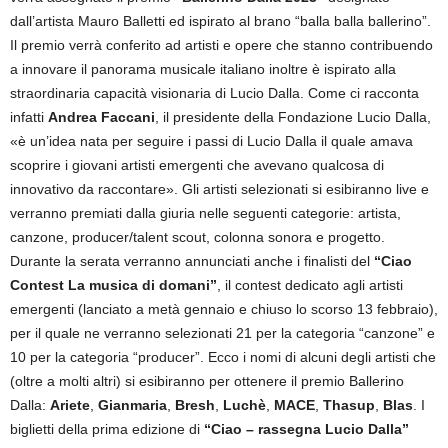
dall’artista Mauro Balletti ed ispirato al brano “balla balla ballerino”.
Il premio verrà conferito ad artisti e opere che stanno contribuendo
a innovare il panorama musicale italiano inoltre è ispirato alla
straordinaria capacità visionaria di Lucio Dalla. Come ci racconta
infatti
Andrea Faccani
, il presidente della Fondazione Lucio Dalla,
«è un’idea nata per seguire i passi di Lucio Dalla il quale amava
scoprire i giovani artisti emergenti che avevano qualcosa di
innovativo da raccontare». Gli artisti selezionati si esibiranno live e
verranno premiati dalla giuria nelle seguenti categorie: artista,
canzone, producer/talent scout, colonna sonora e progetto.
Durante la serata verranno annunciati anche i finalisti del
“Ciao
Contest La musica di domani”
, il contest dedicato agli artisti
emergenti (lanciato a metà gennaio e chiuso lo scorso 13 febbraio),
per il quale ne verranno selezionati 21 per la categoria “canzone” e
10 per la categoria “producer”. Ecco i nomi di alcuni degli artisti che
(oltre a molti altri) si esibiranno per ottenere il premio Ballerino
Dalla:
Ariete
,
Gianmaria
,
Bresh
,
Luchè
,
MACE
,
Thasup
,
Blas
. I
biglietti della prima edizione di
“Ciao – rassegna Lucio Dalla”