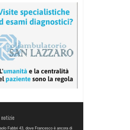
 notizie
aolo Fabbri 43, dove Francesco è ancora di