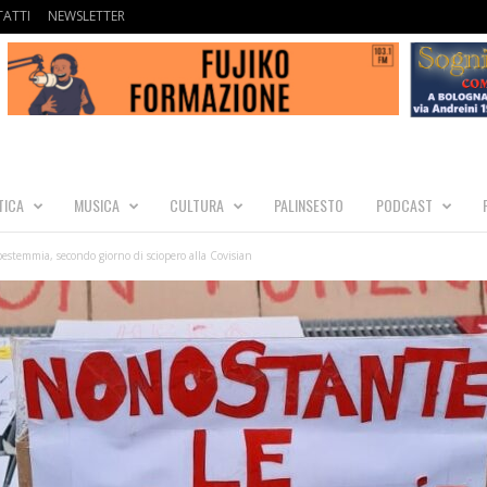
ATTI
NEWSLETTER
TICA
MUSICA
CULTURA
PALINSESTO
PODCAST
estemmia, secondo giorno di sciopero alla Covisian