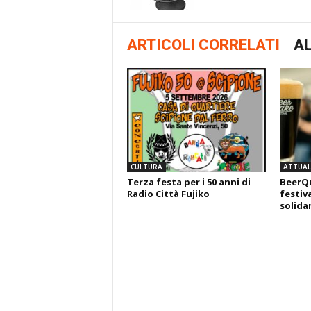
ARTICOLI CORRELATI
AL
CULTURA
ATTUALI
Terza festa per i 50 anni di
BeerQu
Radio Città Fujiko
festiva
solida