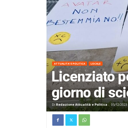
ATTUALITA' E POLITICA
LOCALE
Licenziato 
giorno di sc
Di
Redazione Attualità e Politica
-
05/12/2023