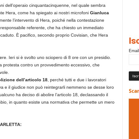
ni dell’operaio cinquantacinquenne, nel quale sembra
te Hera, come ha spiegato ai nostri microfoni
Gianluca
amente l’intervento di Hera, poiché nella contestazione
la responsabile referente, che ha chiesto un immediato
accaduto. È pacifico, secondo proprio Covisian, che Hera
Is
Email
ere. Ieri si è svolto uno sciopero di 8 ore con un presidio.
na protesta contro un provvedimento eccessivo, che
vole.
olizione dell’articolo 18
, perché tutti e due i lavoratori
tiva e il giudice non può reintegrarli nemmeno se desse loro
Scar
cuno ha deciso di abolire l’articolo 18, declassando il
mbio, in quanto esiste una normativa che permette un mero
BARLETTA: