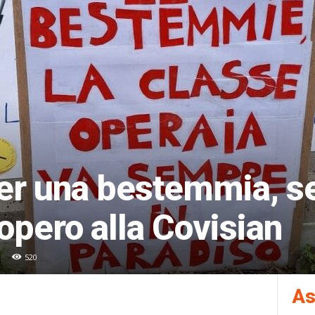
per una bestemmia, 
iopero alla Covisian
520
As