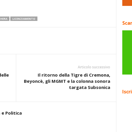
HERA
LICENZIAMENTO
Scar
Articolo successivo
delle
Il ritorno della Tigre di Cremona,
Beyoncè, gli MGMT e la colonna sonora
targata Subsonica
Iscr
e Politica