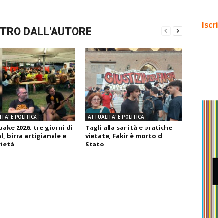
Iscr
TRO DALL'AUTORE
TA' E POLITICA
ATTUALITA' E POLITICA
ake 2026: tre giorni di
Tagli alla sanità e pratiche
l, birra artigianale e
vietate, Fakir è morto di
rietà
Stato