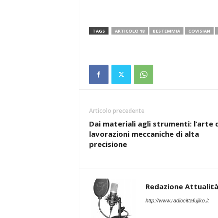
TAGS
ARTICOLO 18
BESTEMMIA
COVISIAN
Articolo precedente
Dai materiali agli strumenti: l’arte 
lavorazioni meccaniche di alta
precisione
Redazione Attualità 
http://www.radiocittafujiko.it