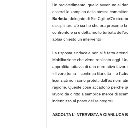
Un provvedimento, quello avvenuto ai dan
esserci lo zampino della stessa committen
Barletta
, delegato di Slc-Cgil: «C’è sicur
disciplinare c’è scritto che era presente 
confronto e si è detta molto turbata dell’
abbia chiesto un intervento».
La risposta sindacale non si è fatta attend
Mobilitazione che viene replicata oggi. U
approfitta tuttavia di una normativa favore
«Il vero tema – continua Barletta – è
l’ab
licenziati non sono protetti dall’ex norma
ragione. Queste cose accadono perché qual
lavoro da diritto a semplice merce di sca
indennizzo al posto del reintegro».
ASCOLTA L’INTERVISTA A GIANLUCA 