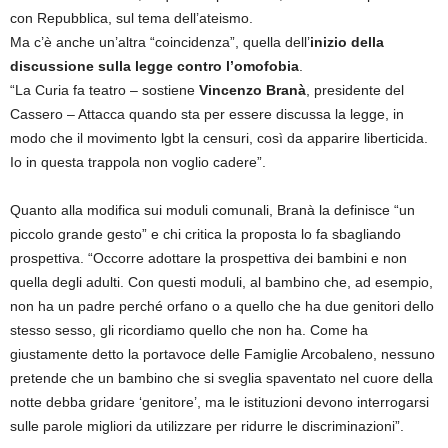
con Repubblica, sul tema dell’ateismo.
Ma c’è anche un’altra “coincidenza”, quella dell’
inizio della
discussione sulla legge contro l’omofobia
.
“La Curia fa teatro – sostiene
Vincenzo Branà
, presidente del
Cassero – Attacca quando sta per essere discussa la legge, in
modo che il movimento lgbt la censuri, così da apparire liberticida.
Io in questa trappola non voglio cadere”.
Quanto alla modifica sui moduli comunali, Branà la definisce “un
piccolo grande gesto” e chi critica la proposta lo fa sbagliando
prospettiva. “Occorre adottare la prospettiva dei bambini e non
quella degli adulti. Con questi moduli, al bambino che, ad esempio,
non ha un padre perché orfano o a quello che ha due genitori dello
stesso sesso, gli ricordiamo quello che non ha. Come ha
giustamente detto la portavoce delle Famiglie Arcobaleno, nessuno
pretende che un bambino che si sveglia spaventato nel cuore della
notte debba gridare ‘genitore’, ma le istituzioni devono interrogarsi
sulle parole migliori da utilizzare per ridurre le discriminazioni”.