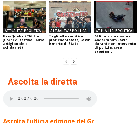
ATTUALITA' E POLITICA
ATTUALITA' E POLITICA
ATTUALITA' E POLITICA
BeerQuake 2026: tre
Tagli alla sanità e
Al Pilatro la morte di
giorni di festival, birra
pratiche vietate, Fakir
Abderrahim Fakir
artigianale e
è morto di Stato
durante un intervento
solidarietà
di polizia: cosa
sappiamo
Ascolta la diretta
Ascolta l'ultima edizione del Gr