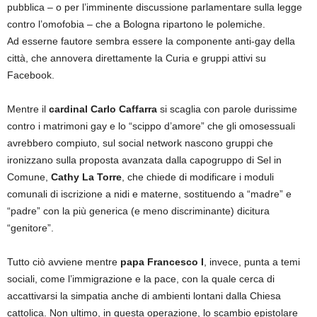
pubblica – o per l’imminente discussione parlamentare sulla legge
contro l’omofobia – che a Bologna ripartono le polemiche.
Ad esserne fautore sembra essere la componente anti-gay della
città, che annovera direttamente la Curia e gruppi attivi su
Facebook.
Mentre il
cardinal Carlo Caffarra
si scaglia con parole durissime
contro i matrimoni gay e lo “scippo d’amore” che gli omosessuali
avrebbero compiuto, sul social network nascono gruppi che
ironizzano sulla proposta avanzata dalla capogruppo di Sel in
Comune,
Cathy La Torre
, che chiede di modificare i moduli
comunali di iscrizione a nidi e materne, sostituendo a “madre” e
“padre” con la più generica (e meno discriminante) dicitura
“genitore”.
Tutto ciò avviene mentre
papa Francesco I
, invece, punta a temi
sociali, come l’immigrazione e la pace, con la quale cerca di
accattivarsi la simpatia anche di ambienti lontani dalla Chiesa
cattolica. Non ultimo, in questa operazione, lo scambio epistolare