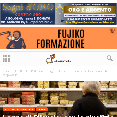
Home
ATTUALITA' E POLITICA
Legge di Bilancio, con la giustizia fiscale si avrebbe il
doppio delle...
ATTUALITA' E POLITICA
ITALIA