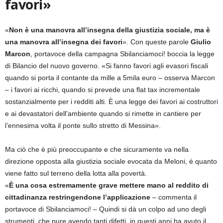
favori»
«
Non è una manovra all’insegna della giustizia sociale, ma è
una manovra all’insegna dei favori
». Con queste parole
Giulio
Marcon
, portavoce della campagna Sbilanciamoci! boccia la legge
di Bilancio del nuovo governo. «Si fanno favori agli evasori fiscali
quando si porta il contante da mille a 5mila euro – osserva Marcon
– i favori ai ricchi, quando si prevede una flat tax incrementale
sostanzialmente per i redditi alti. È una legge dei favori ai costruttori
e ai devastatori dell’ambiente quando si rimette in cantiere per
l’ennesima volta il ponte sullo stretto di Messina».
Ma ciò che è più preoccupante e che sicuramente va nella
direzione opposta alla giustizia sociale evocata da Meloni, è quanto
viene fatto sul terreno della lotta alla povertà.
«
È una cosa estremamente grave mettere mano al reddito di
cittadinanza restringendone l’applicazione
– commenta il
portavoce di Sbilanciamoci! – Quindi si dà un colpo ad uno degli
strumenti, che pure avendo tanti difetti, in questi anni ha avuto il