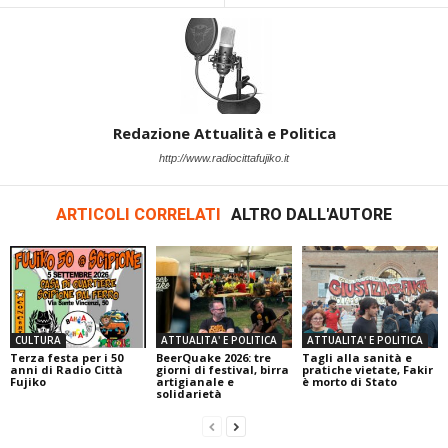
Redazione Attualità e Politica
http://www.radiocittafujiko.it
ARTICOLI CORRELATI
ALTRO DALL'AUTORE
CULTURA
ATTUALITA' E POLITICA
ATTUALITA' E POLITICA
Terza festa per i 50
BeerQuake 2026: tre
Tagli alla sanità e
anni di Radio Città
giorni di festival, birra
pratiche vietate, Fakir
Fujiko
artigianale e
è morto di Stato
solidarietà