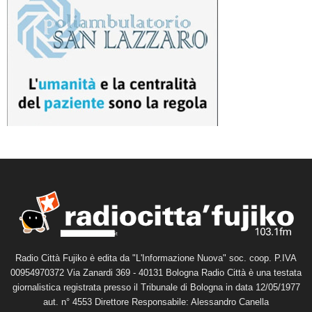
Radio Città Fujiko è edita da "L'Informazione Nuova" soc. coop. P.IVA
00954970372 Via Zanardi 369 - 40131 Bologna Radio Città è una testata
giornalistica registrata presso il Tribunale di Bologna in data 12/05/1977
aut. n° 4553 Direttore Responsabile: Alessandro Canella