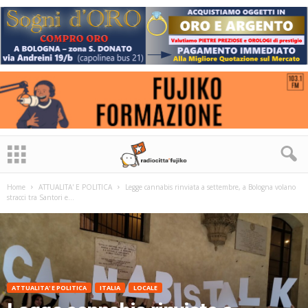
Home
ATTUALITA' E POLITICA
Legge cannabis rinviata a settembre, a Bologna volano
stracci tra Santori e...
ATTUALITA' E POLITICA
ITALIA
LOCALE