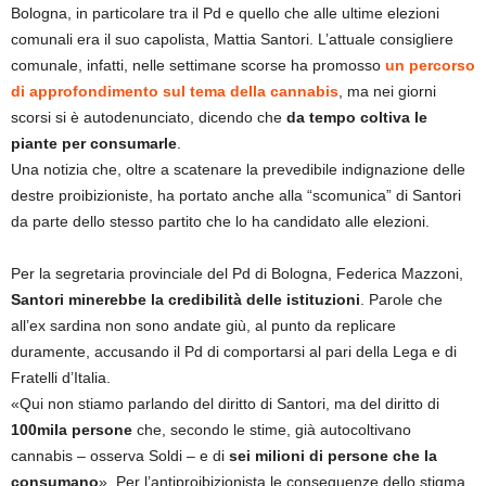
Bologna, in particolare tra il Pd e quello che alle ultime elezioni
comunali era il suo capolista, Mattia Santori. L’attuale consigliere
comunale, infatti, nelle settimane scorse ha promosso
un percorso
di approfondimento sul tema della cannabis
, ma nei giorni
scorsi si è autodenunciato, dicendo che
da tempo coltiva le
piante per consumarle
.
Una notizia che, oltre a scatenare la prevedibile indignazione delle
destre proibizioniste, ha portato anche alla “scomunica” di Santori
da parte dello stesso partito che lo ha candidato alle elezioni.
Per la segretaria provinciale del Pd di Bologna, Federica Mazzoni,
Santori minerebbe la credibilità delle istituzioni
. Parole che
all’ex sardina non sono andate giù, al punto da replicare
duramente, accusando il Pd di comportarsi al pari della Lega e di
Fratelli d’Italia.
«Qui non stiamo parlando del diritto di Santori, ma del diritto di
100mila persone
che, secondo le stime, già autocoltivano
cannabis – osserva Soldi – e di
sei milioni di persone che la
consumano
». Per l’antiproibizionista le conseguenze dello stigma