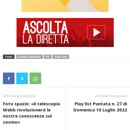
TAGS
LEGGE CANNABIS
PD
SANTORI
Articolo precedente
Articolo successivo
Foto spazio: «il telescopio
Play list Puntata n. 27 di
Webb rivoluzionerà le
Domenica 10 Luglio 2022
nostre conoscenze sul
cosmo»